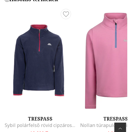
TRESPASS
TRESPASS
Sybil polárfelső rövid cipzáros hasítékkal, Tengerészkék