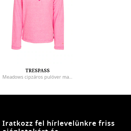
TRESPASS
Meadows cipzáros pulóver magas gallérral, Pasztellrózsaszín
Iratkozz fel hírlevelünkre friss