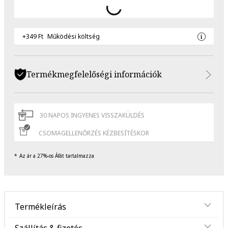
+349 Ft
Működési költség
Termékmegfelelőségi információk
30 NAPOS INGYENES VISSZAKÜLDÉS
CSOMAGELLENŐRZÉS KÉZBESÍTÉSKOR
Az ár a 27%-os Áfát tartalmazza
Termékleírás