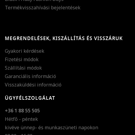
Termékvisszahívási bejelentések
MEGRENDELÉSEK, KISZÁLLÍTÁS ÉS VISSZÁRUK
Gyakori kérdések
Fizetési módok
Szállítási módok
Garanciális információ
Visszaküldési információ
ÜGYFÉLSZOLGÁLAT
+36 1 88 55 505
Hétfő - péntek
kivéve ünnep- és munkaszüneti napokon
Szöveg méretének n