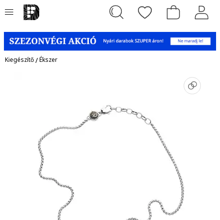
Kiegészítő
/
Ékszer