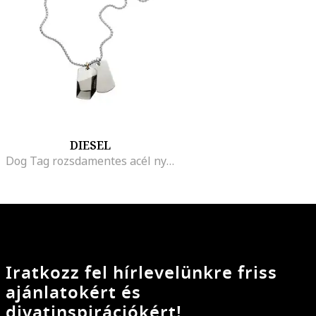
DIESEL
Dog Tag rozsdamentes acél nyaklánc dekoratív részletekkel
Iratkozz fel hírlevelünkre friss
ajánlatokért és
divatinspirációkért!