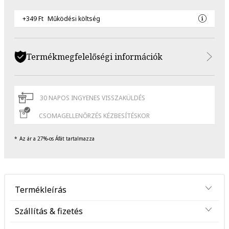
+349 Ft
Működési költség
Termékmegfelelőségi információk
30 NAPOS INGYENES VISSZAKÜLDÉS
CSOMAGELLENŐRZÉS KÉZBESÍTÉSKOR
Az ár a 27%-os Áfát tartalmazza
Termékleírás
Szállítás & fizetés