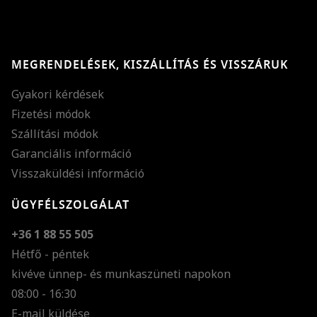
MEGRENDELÉSEK, KISZÁLLÍTÁS ÉS VISSZÁRUK
Gyakori kérdések
Fizetési módok
Szállítási módok
Garanciális információ
Visszaküldési információ
ÜGYFÉLSZOLGÁLAT
+36 1 88 55 505
Hétfő - péntek
kivéve ünnep- és munkaszüneti napokon
Szöveg méretének n
08:00 - 16:30
E-mail küldése
Szöveg méretének c