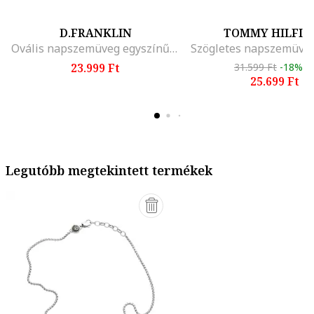
D.FRANKLIN
TOMMY HILFIG
Ovális napszemüveg egyszínű lencsékkel, Halvány rózsaszín
23.999 Ft
31.599 Ft
-18%
25.699 Ft
Legutóbb megtekintett termékek