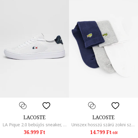
LACOSTE
LACOSTE
LA Pique 2.0 bebújós sneaker, Fehér/Tengerészkék
Uniszex hosszú szárú zokni szett - 3 pár, Fehér/Fekete/Szürke
36.999 Ft
14.799 Ft
-tól