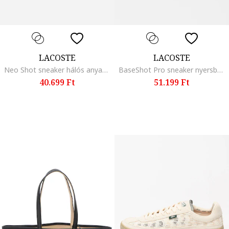
LACOSTE
LACOSTE
Neo Shot sneaker hálós anyagbetétekkel, Fehér/Világosbézs
BaseShot Pro sneaker nyersbőr részletekkel, Törtfehér/Drapp
40.699 Ft
51.199 Ft