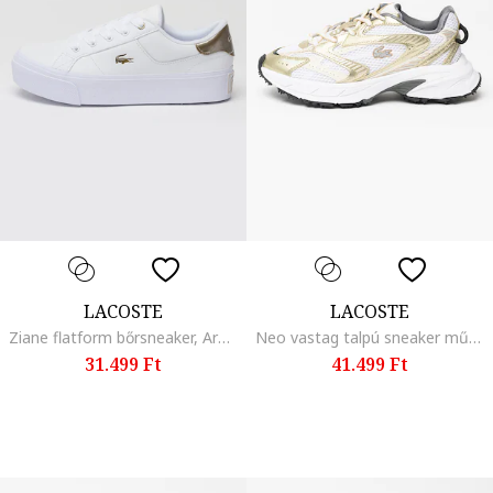
LACOSTE
LACOSTE
Ziane flatform bőrsneaker, Aranyszín/Fehér
Neo vastag talpú sneaker műbőr részletekkel, Aranyszín/Csontszín/Fehér
31.499 Ft
41.499 Ft