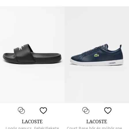
LACOSTE
LACOSTE
Logós papucs, Fehér/Fekete
Court Base bőr és műbőr sneaker logós részlettel, Tengerészkék