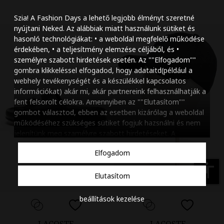
Szöveg méretének n
Szia! A Fashion Days a lehető legjobb élményt szeretné
Szöveg méretének c
nyújtani Neked. Az alábbiak miatt használunk sütiket és
hasonló technológiákat: • a weboldal megfelelő működése
Szóköz növelése
érdekében, • a teljesítmény elemzése céljából, és •
személyre szabott hirdetések esetén. Az ""Elfogadom""
Szóköz csökkentése
gombra klikkeléssel elfogadod, hogy adataitd(például a
webhely tevékenységét és a készülékkel kapcsolatos
Sortávolság növelés
információkat) akár mi, akár partnereink felhasználhatják a
fent felsorolt célokra. Amennyiben az ""Elutasítom""
Sortávolság csökken
gombot választod, ebben az esetben kizárólag a weboldal
működéséhez szükséges sütiket fogjuk hazsnálni és nem
Színek invertálása
jelenítünk meg szamélyre szabott hirdetéseket. A
beállításaidat bármikor módosíthatod, a ""Beállítások
Szürke színárnyalato
Elfogadom
kezelése"" gombra kattintva. Tudj meg többet
Cookie
Nagy kurzor
szabályzatunkról
.
accessibility
Elutasítom
Linkek aláhúzása
beállítások kezelése
Animációk letiltása