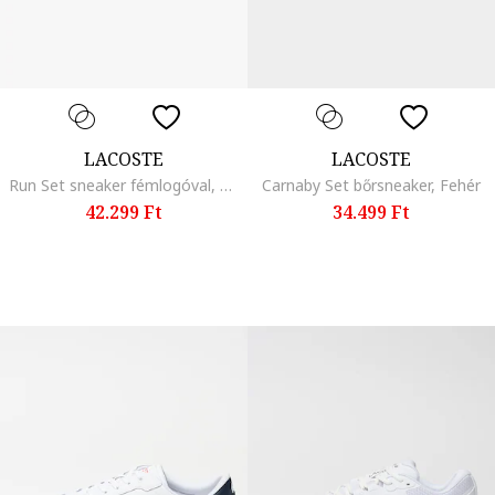
LACOSTE
LACOSTE
Run Set sneaker fémlogóval, Csontszín/Világos tópbarna/Sötétszürke
Carnaby Set bőrsneaker, Fehér
42.299 Ft
34.499 Ft