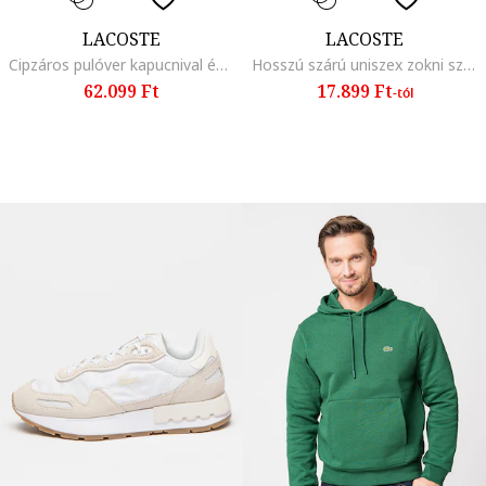
LACOSTE
LACOSTE
Cipzáros pulóver kapucnival és elülső zsebekkel, Tengerészkék,
Hosszú szárú uniszex zokni szett - 4 pár, Fekete/Szürke
62.099 Ft
17.899 Ft
-tól