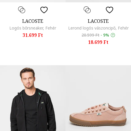
LACOSTE
LACOSTE
Logós bőrsneaker, Fehér
Lerond logós vászoncipő, Fehér
31.699 Ft
20.599 Ft
-
9%
18.699 Ft