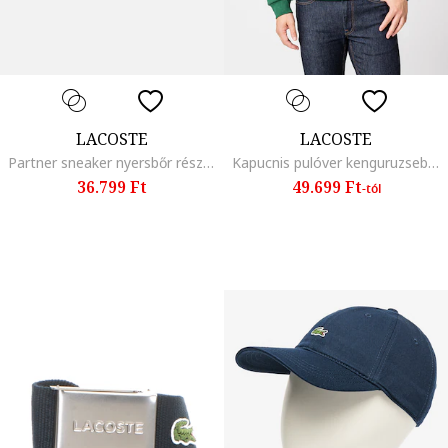
LACOSTE
LACOSTE
Partner sneaker nyersbőr részletekkel, Fehér/Drapp
Kapucnis pulóver kenguruzsebbel, Sötétzöld
36.799 Ft
49.699 Ft
-tól