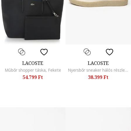
LACOSTE
LACOSTE
Műbőr shopper táska, Fekete
Nyersbőr sneaker hálós részletekkel, Világosbézs
54.799 Ft
38.399 Ft