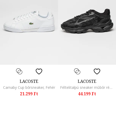
LACOSTE
LACOSTE
Carnaby Cup bőrsneaker, Fehér
Féltelitalpú sneaker műbőr részletekkel, Fekete
21.299 Ft
44.199 Ft