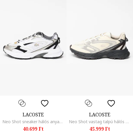
LACOSTE
LACOSTE
Neo Shot sneaker hálós anyagbetétekkel, Fekete/Fehér/Ezüstszín
Neo Shot vastag talpú hálós sneaker, Sötétbarna/Fekete/Krémszín
40.699 Ft
45.999 Ft