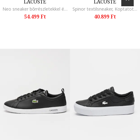
LACOSTE
LACOSTE
Neo sneaker bőrrészletekkel és hálós anyagbetétekkel, Khaki/Tengerészkék
Spinor textilsneaker, Koptatott fekete/Kék
54.499 Ft
40.899 Ft