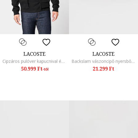
LACOSTE
LACOSTE
Cipzáros pulóver kapucnival és elülső zsebekkel, Fekete
Backslam vászoncipő nyersbőr betétekkel, Púderrózsaszín
50.999 Ft
21.299 Ft
-tól