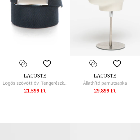
LACOSTE
LACOSTE
Logós szövött öv, Tengerészkék
Állathító pamutsapka
21.599 Ft
29.899 Ft