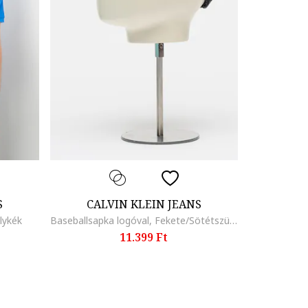
S
CALVIN KLEIN JEANS
lykék
Baseballsapka logóval, Fekete/Sötétszürke
11.399 Ft