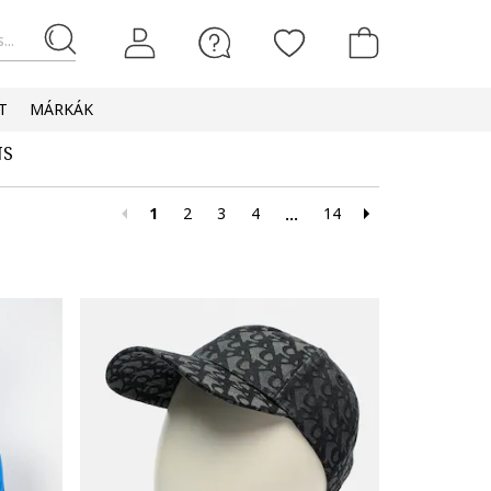
...
T
MÁRKÁK
NS
1
2
3
4
14
...