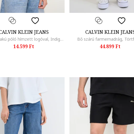
CALVIN KLEIN JEANS
CALVIN KLEIN JEAN
Kerek nyakú póló hímzett logóval, Indigókék
Bő szárú farmernadrág, Tört
14.599 Ft
44.899 Ft