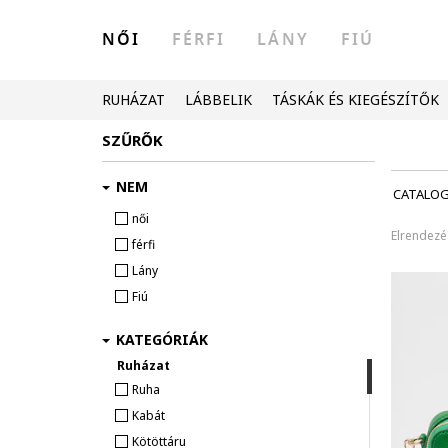
NŐI
FÉRFI
LÁNY
FIÚ
RUHÁZAT
LÁBBELIK
TÁSKÁK ÉS KIEGÉSZÍTŐK
SZŰRŐK
NEM
CATALO
női
Elrendezé
férfi
Lány
Fiú
KATEGÓRIÁK
Ruházat
Ruha
Kabát
Kötöttáru