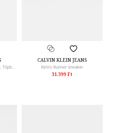
S
CALVIN KLEIN JEANS
Sienna logós flatform bőrsneaker, Tópbarna
Retro Runner sneaker
31.399 Ft