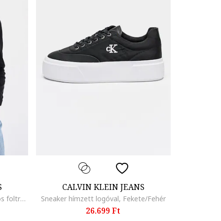
S
CALVIN KLEIN JEANS
Szűk fazonú bordázott felső logós foltrátéttel, Fekete
Sneaker hímzett logóval, Fekete/Fehér
26.699 Ft