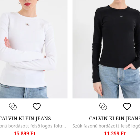
CALVIN KLEIN JEANS
CALVIN KLEIN JEAN
Szűk fazonú bordázott felső logós foltrátéttel, Fehér
15.899 Ft
11.299 Ft