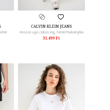
S
CALVIN KLEIN JEANS
fehér
Hosszú ujjú csíkos ing, Fehér/Halványlila
31.499 Ft