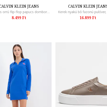
CALVIN KLEIN JEANS
CALVIN KLEIN JEAN
Szögletes orrú flip-flop papucs domború logóval, Mustársárga
Kerek nyakú bő fazonú pulóver,
8.499 Ft
16.899 Ft