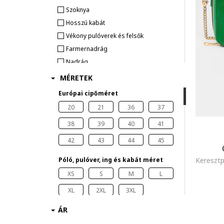
Szoknya
Hosszú kabát
Vékony pulóverek és felsők
Farmernadrág
Nadrág
Ing
MÉRETEK
Kapucnis pulóver
Európai cipőméret
Póló
20
21
36
37
Felsők
38
39
40
41
Mellény
42
43
44
45
Kiegészítő
Napszemüveg
Póló, pulóver, ing és kabát méret
Öv
XS
S
M
L
Pénztárca & kulcstartó
XL
2XL
3XL
KALAP & SAPKA
ÁR
Szoknya, ruha méret
Lábbeli
XS
S
M
L