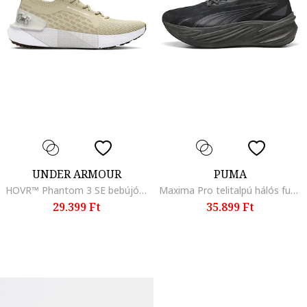
UNDER ARMOUR
PUMA
HOVR™ Phantom 3 SE bebújós futócipő, Tevebarna
Maxima Pro telitalpú hálós futócipő szintetikus szegélyekkel, Fekete
29.399 Ft
35.899 Ft