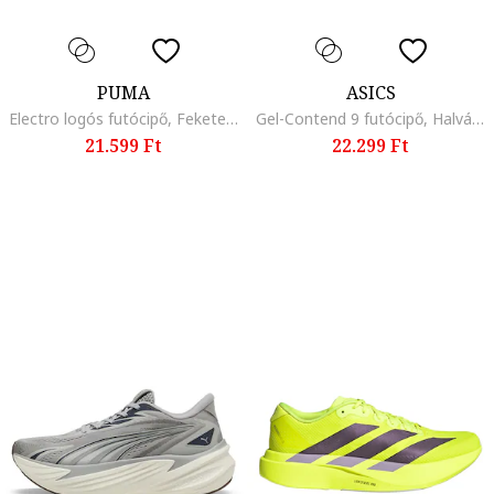
PUMA
ASICS
Electro logós futócipő, Fekete, Szürke,
Gel-Contend 9 futócipő, Halványzöld/Olajkék
21.599 Ft
22.299 Ft