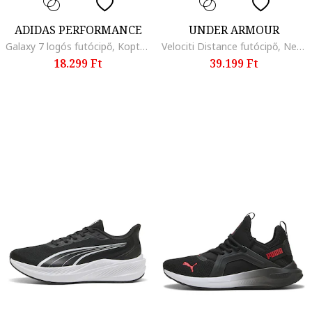
ADIDAS PERFORMANCE
UNDER ARMOUR
Galaxy 7 logós futócipő, Koptatott fekete/Fehér/Limezöld
Velociti Distance futócipő, Neon narancssárga/Limezöld
18.299 Ft
39.199 Ft