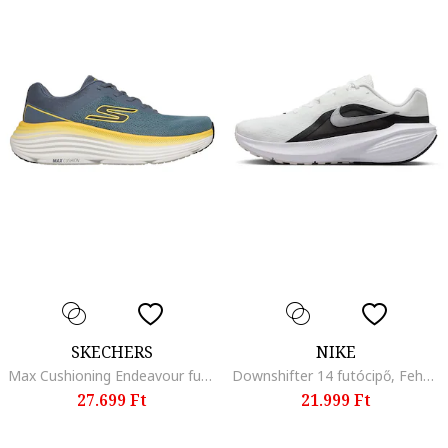
SKECHERS
NIKE
Max Cushioning Endeavour futócipő logós foltrátéttel az oldalán, Púderkék
Downshifter 14 futócipő, Fehér/Fekete
27.699 Ft
21.999 Ft