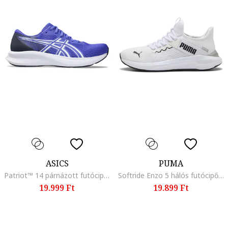
ASICS
PUMA
Patriot™ 14 párnázott futócipő, Fehér/Levendulakék
Softride Enzo 5 hálós futócipő logóval, Fekete/Törtfehér
19.999 Ft
19.899 Ft