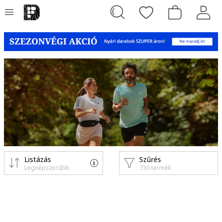
Listázás
Szűrés
Legnépszerűbb
730 termék