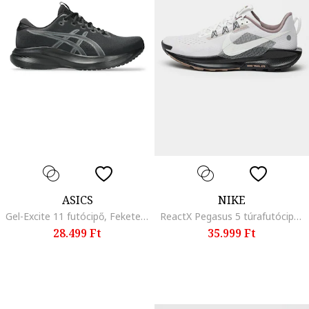
ASICS
NIKE
Gel-Excite 11 futócipő, Fekete/Sötétszürke
ReactX Pegasus 5 túrafutócipő, Világosszürke/Törtfehér
28.499 Ft
35.999 Ft