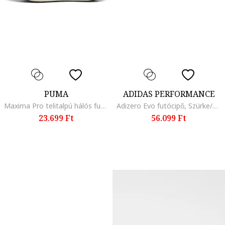
PUMA
ADIDAS PERFORMANCE
Maxima Pro telitalpú hálós futócipő szintetikus szegélyekkel, Szürke/Sötétkék
Adizero Evo futócipő, Szürke/Sárga
23.699 Ft
56.099 Ft