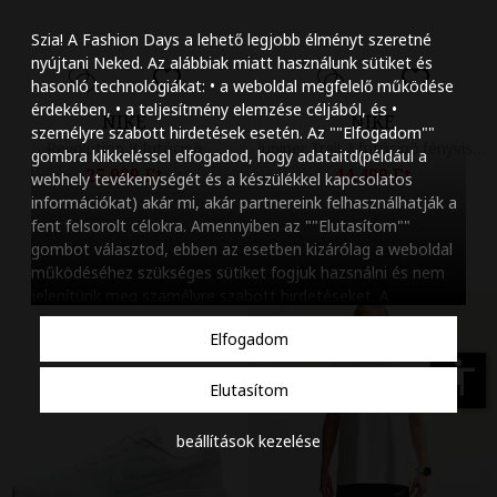
Szöveg méretének n
Szia! A Fashion Days a lehető legjobb élményt szeretné
Szöveg méretének c
nyújtani Neked. Az alábbiak miatt használunk sütiket és
hasonló technológiákat: • a weboldal megfelelő működése
Szóköz növelése
érdekében, • a teljesítmény elemzése céljából, és •
NIKE
NIKE
személyre szabott hirdetések esetén. Az ""Elfogadom""
Szóköz csökkentése
Revolution 8 futócipő
Juniper Trail 2 futócipő fényvisszaverő részletekkel
gombra klikkeléssel elfogadod, hogy adataitd(például a
25.999 Ft
44.499 Ft
webhely tevékenységét és a készülékkel kapcsolatos
Sortávolság növelés
információkat) akár mi, akár partnereink felhasználhatják a
fent felsorolt célokra. Amennyiben az ""Elutasítom""
Sortávolság csökken
gombot választod, ebben az esetben kizárólag a weboldal
működéséhez szükséges sütiket fogjuk hazsnálni és nem
Színek invertálása
jelenítünk meg szamélyre szabott hirdetéseket. A
beállításaidat bármikor módosíthatod, a ""Beállítások
Szürke színárnyalato
Elfogadom
kezelése"" gombra kattintva. Tudj meg többet
Cookie
Nagy kurzor
szabályzatunkról
.
accessibility
Elutasítom
Linkek aláhúzása
beállítások kezelése
Animációk letiltása