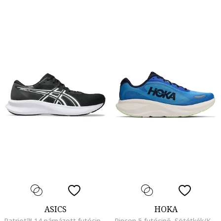
ASICS
HOKA
Patriot™ 14 párnázott futócipő, Fehér/Fekete
Rincon 5 futócipő, Sötétkék/Királykék