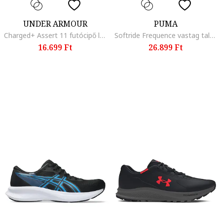
UNDER ARMOUR
PUMA
Charged+ Assert 11 futócipő logóval, Fekete/Világosbézs
Softride Frequence vastag talpú futócipő, Fekete/Krémszín
16.699 Ft
26.899 Ft