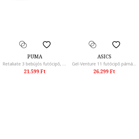
PUMA
ASICS
Retaliate 3 bebújós futócipő, Koptatott fekete/Törtfehér
Gel-Venture 11 futócipő párnázott belső talprésszel, Pasztellkék/Sötétkék/Limezöld
21.599 Ft
26.299 Ft