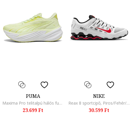
PUMA
NIKE
Maxima Pro telitalpú hálós futócipő szintetikus szegélyekkel, Sáfránysárga/Pisztáciazöld
Reax 8 sportcipő, Piros/Fehér/Szürke
23.699 Ft
30.599 Ft