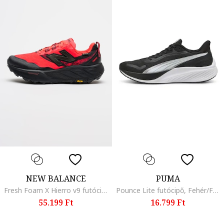
NEW BALANCE
PUMA
Fresh Foam X Hierro v9 futócipő, Fekete/Mandarinszín
Pounce Lite futócipő, Fehér/Fekete/Világosszürke
55.199 Ft
16.799 Ft