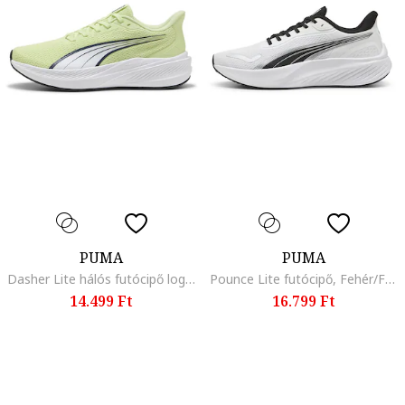
PUMA
PUMA
Dasher Lite hálós futócipő logóval, Fehér/Olajkék/Pisztáciazöld
Pounce Lite futócipő, Fehér/Fekete
14.499 Ft
16.799 Ft