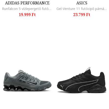
ADIDAS PERFORMANCE
ASICS
Runfalcon 5 vízlepergető futócipő, Fehér/Tengerészkék
Gel-Venture 11 futócipő párnázott belső talprésszel, Sötétkék/Koptatott fekete
19.999 Ft
23.799 Ft