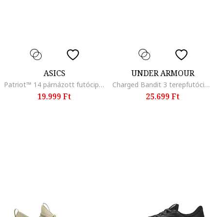
ASICS
UNDER ARMOUR
Patriot™ 14 párnázott futócipő, Fekete/Királykék
Charged Bandit 3 terepfutócipő, Fekete/Korallszín
19.999 Ft
25.699 Ft