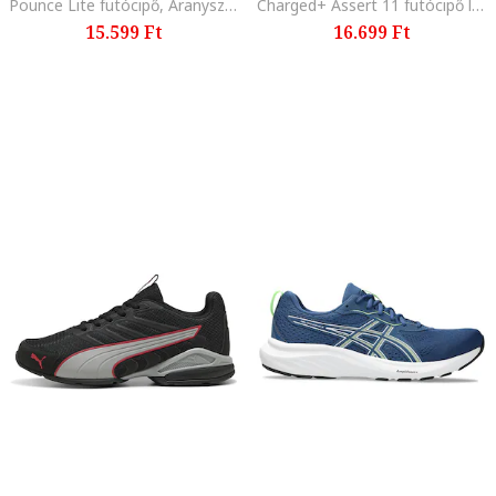
Pounce Lite futócipő, Aranyszín/Fekete/Fehér
Charged+ Assert 11 futócipő logóval, Zöld/Fekete
15.599 Ft
16.699 Ft