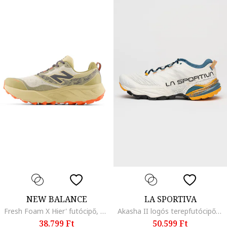
NEW BALANCE
LA SPORTIVA
Fresh Foam X Hier' futócipő, Bézs/Sötétszürke
Akasha II logós terepfutócipő, Törtfehér/Olajkék
38.799 Ft
50.599 Ft