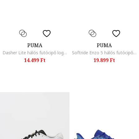
PUMA
PUMA
Dasher Lite hálós futócipő logóval, Fehér/Fekete
Softride Enzo 5 hálós futócipő párnázott belső talppal, Fekete/Élénkpiros
14.499 Ft
19.899 Ft