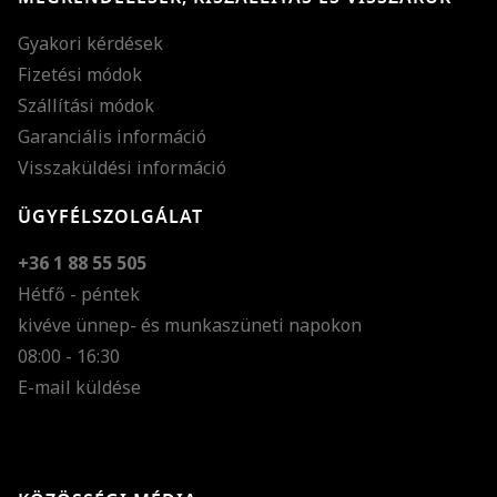
Gyakori kérdések
Fizetési módok
Szállítási módok
Garanciális információ
Visszaküldési információ
ÜGYFÉLSZOLGÁLAT
+36 1 88 55 505
Hétfő - péntek
kivéve ünnep- és munkaszüneti napokon
Szöveg méretének n
08:00 - 16:30
E-mail küldése
Szöveg méretének c
Szóköz növelése
Szóköz csökkentése