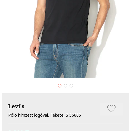
Levi's
Póló hímzett logóval, Fekete, S 56605