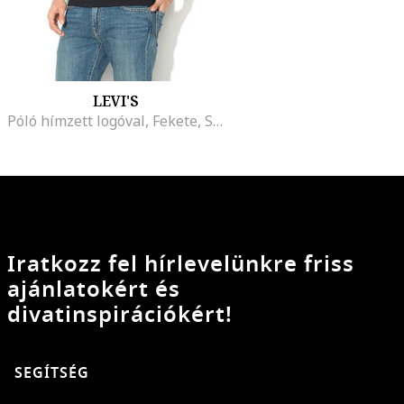
LEVI'S
Póló hímzett logóval, Fekete, S 56605
Iratkozz fel hírlevelünkre friss
ajánlatokért és
divatinspirációkért!
SEGÍTSÉG