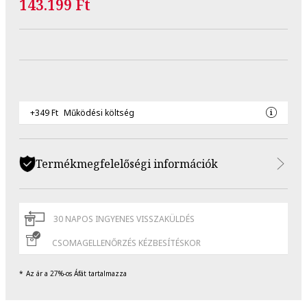
143.199 Ft
+349 Ft
Működési költség
Termékmegfelelőségi információk
30 NAPOS INGYENES VISSZAKÜLDÉS
CSOMAGELLENŐRZÉS KÉZBESÍTÉSKOR
Az ár a 27%-os Áfát tartalmazza