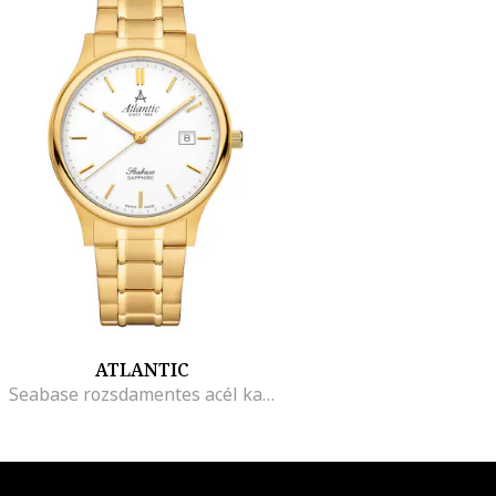
ATLANTIC
Seabase rozsdamentes acél karóra, Aranyszín