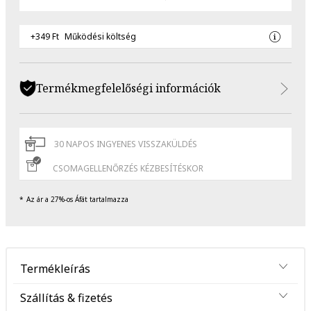
+349 Ft
Működési költség
Termékmegfelelőségi információk
30 NAPOS INGYENES VISSZAKÜLDÉS
CSOMAGELLENŐRZÉS KÉZBESÍTÉSKOR
Az ár a 27%-os Áfát tartalmazza
Termékleírás
Szállítás & fizetés