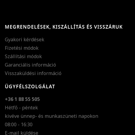
MEGRENDELÉSEK, KISZÁLLÍTÁS ÉS VISSZÁRUK
Gyakori kérdések
Fizetési módok
Szállítási módok
Garanciális információ
Visszaküldési információ
ÜGYFÉLSZOLGÁLAT
+36 1 88 55 505
Hétfő - péntek
kivéve ünnep- és munkaszüneti napokon
Szöveg méretének n
08:00 - 16:30
E-mail küldése
Szöveg méretének c