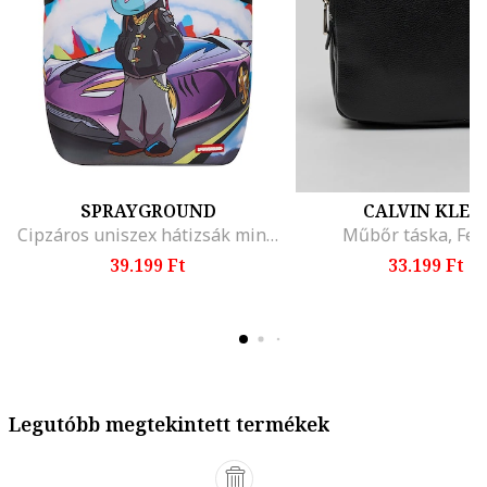
SPRAYGROUND
CALVIN KLEI
Cipzáros uniszex hátizsák mintával, Lila/Törtfehér/Világoskék
Műbőr táska, Fek
39.199 Ft
33.199 Ft
Legutóbb megtekintett termékek