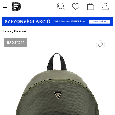
Táska
/
Hátizsák
ELFOGYOTT