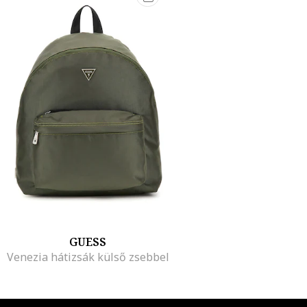
GUESS
Venezia hátizsák külső zsebbel