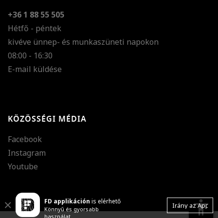
+36 1 88 55 505
Hétfő - péntek
kivéve ünnep- és munkaszüneti napokon
Szöveg méretének n
08:00 - 16:30
E-mail küldése
Szöveg méretének c
Szóköz növelése
Szóköz csökkentése
KÖZÖSSÉGI MÉDIA
Sortávolság növelés
Facebook
Sortávolság csökken
Instagram
Színek invertálása
Youtube
Szürke színárnyalato
FD applikáción
is elérhető
Nagy kurzor
accessibility
Close
Irány az App
Könnyű és gyorsabb
használat