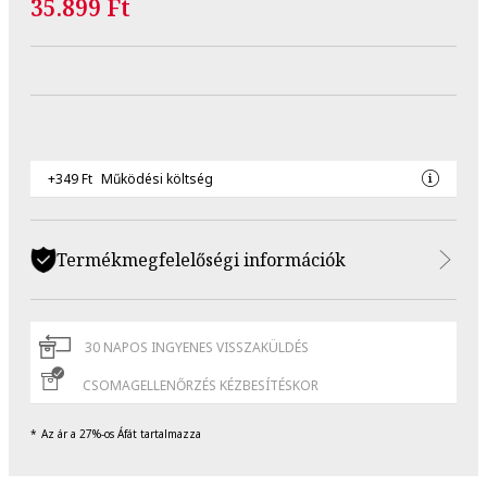
35.899 Ft
+349 Ft
Működési költség
Termékmegfelelőségi információk
30 NAPOS INGYENES VISSZAKÜLDÉS
CSOMAGELLENŐRZÉS KÉZBESÍTÉSKOR
Az ár a 27%-os Áfát tartalmazza