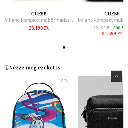
GUESS
GUESS
Milano kompakt műbőr hátizsák, Sötétbarna
23.199 Ft
22.199 Ft
-500 Ft
21.699 Ft
Nézze meg ezeket is