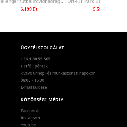
Challenger futballrövidnadrág, Sötétszürke
6.199 Ft
5.599 Ft
ÜGYFÉLSZOLGÁLAT
+36 1 88 55 505
Hétfő - péntek
kivéve ünnep- és munkaszüneti napokon
08:00 - 16:30
E-mail küldése
KÖZÖSSÉGI MÉDIA
Facebook
Instagram
Youtube