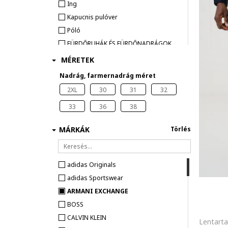
Ing
Kapucnis pulóver
Póló
FÜRDŐRUHÁK ÉS FÜRDŐNADRÁGOK
MÉRETEK
Nadrág, farmernadrág méret
2XL
30
31
32
33
36
38
MÁRKÁK
Törlés
adidas Originals
adidas Sportswear
ARMANI EXCHANGE
BOSS
CALVIN KLEIN