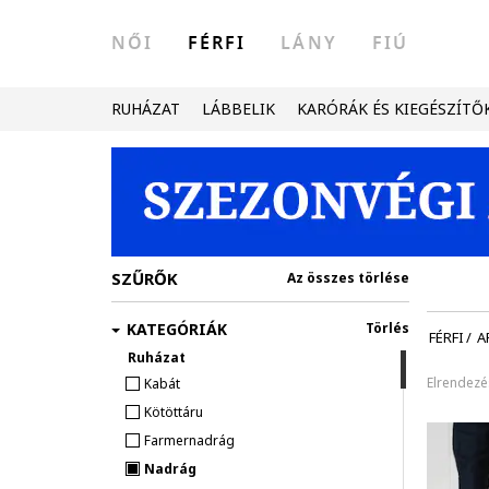
NŐI
FÉRFI
LÁNY
FIÚ
RUHÁZAT
LÁBBELIK
KARÓRÁK ÉS KIEGÉSZÍTŐ
SZŰRŐK
Az összes törlése
KATEGÓRIÁK
Törlés
FÉRFI
/
A
Ruházat
Elrendezé
Kabát
Kötöttáru
Farmernadrág
Nadrág