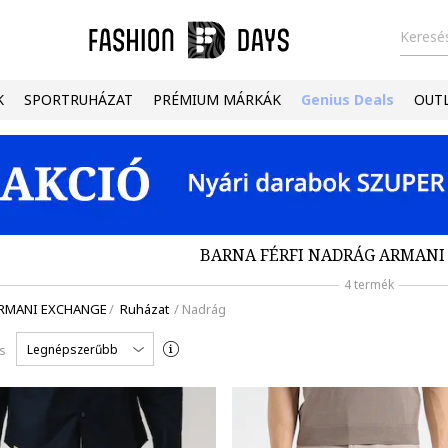
Keresés
K
SPORTRUHÁZAT
PRÉMIUM MÁRKÁK
Genius Deals
OUT
BARNA FÉRFI NADRÁG ARMAN
4 termék
RMANI EXCHANGE
/
Ruházat
/
Nadrág
Legnépszerűbb
s