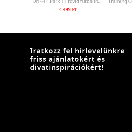
Dri-FIT Park III rövid futballnadrág, Fehér/Sötétpiros
4.499 Ft
Iratkozz fel hírlevelünkre
friss ajánlatokért és
divatinspirációkért!