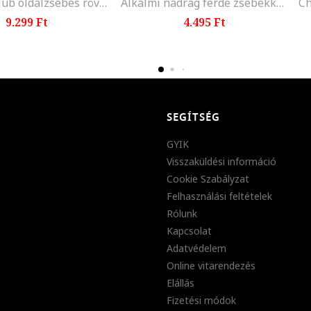
Training Club oldalzsebes rövidnadrág, Fekete
Alkalmi nadrág ferde zsebekkel, Világosszürke
9.299 Ft
4.495 Ft
SEGÍTSÉG
GYIK
Visszaküldési információ
Cookie Szabályzat
Felhasználási feltételek
Rólunk
Kapcsolat
Adatvédelem
Online vitarendezés
Elállás
Fizetési módok