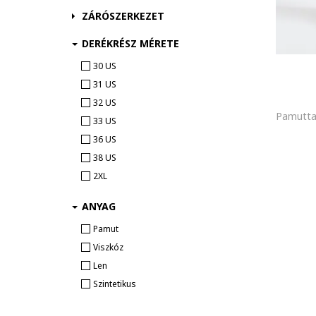
ZÁRÓSZERKEZET
Nike
OMBRE
DERÉKRÉSZ MÉRETE
Only & Sons
30 US
Pal Zileri
31 US
Puma
32 US
QS
33 US
s.Oliver
36 US
Scotch & Soda
38 US
Superdry & Co
2XL
Tatuum
The North Face
ANYAG
Tom Tailor
Pamut
Tommy Hilfiger
Viszkóz
Tommy Jeans
Len
Trussardi
Szintetikus
Under Armour
United Colors of Benetton