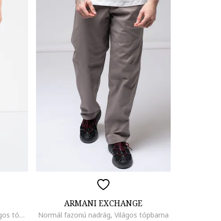
ARMANI EXCHANGE
Középmagas derekú nadrág, Világos tópbarna
Normál fazonú nadrág, Világos tópbarna