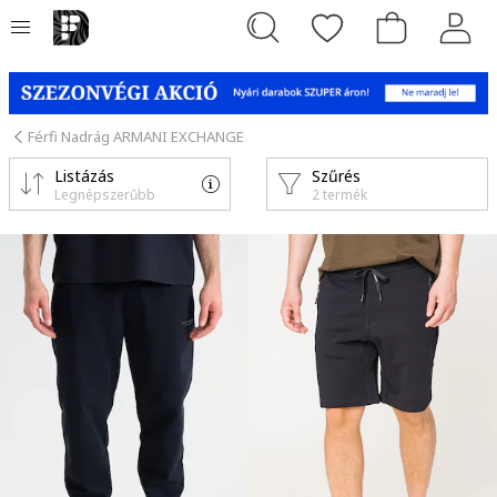
Férfi Nadrág ARMANI EXCHANGE
Listázás
Szűrés
Legnépszerűbb
2 termék