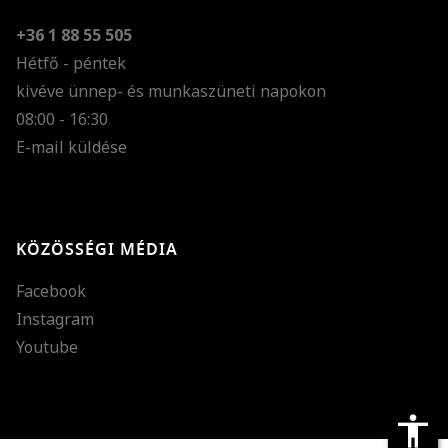
+36 1 88 55 505
Hétfő - péntek
kivéve ünnep- és munkaszüneti napokon
Szöveg méretének n
08:00 - 16:30
E-mail küldése
Szöveg méretének c
Szóköz növelése
Szóköz csökkentése
KÖZÖSSÉGI MÉDIA
Sortávolság növelés
Facebook
Sortávolság csökken
Instagram
Színek invertálása
Youtube
Szürke színárnyalato
Nagy kurzor
accessibility