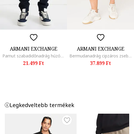
ARMANI EXCHANGE
ARMANI EXCHANGE
Pamut szabadidőnadrág húzózsinórral
Bermudanadrág cipzáros zsebekkel, Tengerészkék
21.499 Ft
37.899 Ft
Legkedveltebb termékek