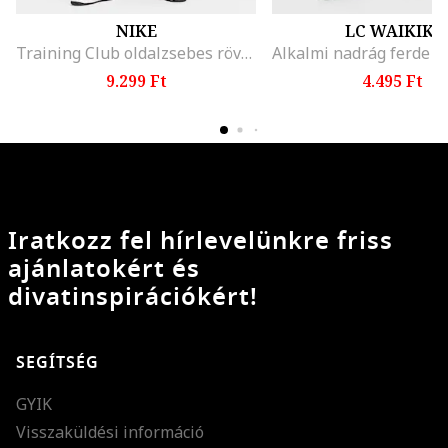
NIKE
LC WAIKIKI
Training Club oldalzsebes rövidnadrág, Fekete
9.299 Ft
4.495 Ft
Iratkozz fel hírlevelünkre friss
ajánlatokért és
divatinspirációkért!
SEGÍTSÉG
GYIK
Visszaküldési információ