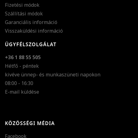
Fizetési módok
Szállítási módok
Garanciális információ
Visszaküldési információ
ÜGYFÉLSZOLGÁLAT
+36 1 88 55 505
Hétfő - péntek
kivéve ünnep- és munkaszüneti napokon
Szöveg méretének n
08:00 - 16:30
E-mail küldése
Szöveg méretének c
Szóköz növelése
Szóköz csökkentése
KÖZÖSSÉGI MÉDIA
Sortávolság növelés
Facebook