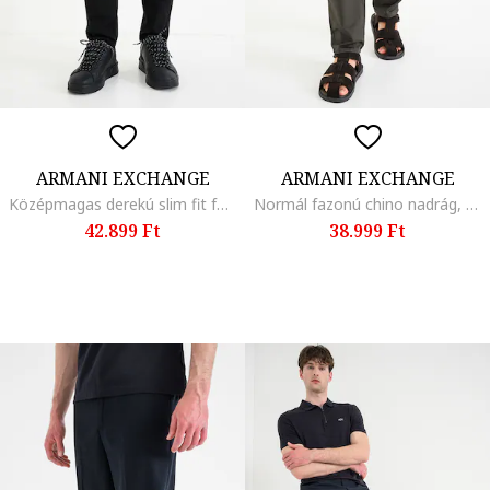
ARMANI EXCHANGE
ARMANI EXCHANGE
Középmagas derekú slim fit farmernadrág, Fekete
Normál fazonú chino nadrág, Khaki
42.899 Ft
38.999 Ft