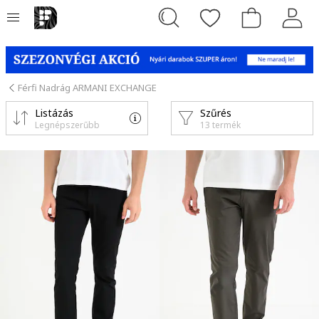
Férfi Nadrág ARMANI EXCHANGE
Listázás
Szűrés
Legnépszerűbb
13 termék