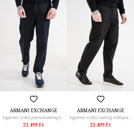
ARMANI EXCHANGE
ARMANI EXCHANGE
Egyenes szárú pamutnadrág középmagas derékrésszel, Sötétkék
Egyenes szárú nadrág övbújtatókkal, Fekete
21.499 Ft
21.499 Ft