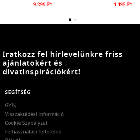
9.299 Ft
4.495 Ft
Iratkozz fel hírlevelünkre friss
ajánlatokért és
divatinspirációkért!
SEGÍTSÉG
GYIK
Visszaküldési információ
Cookie Szabályzat
Felhasználási feltételek