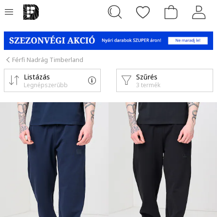
Férfi Nadrág Timberland
Listázás
Szűrés
Legnépszerűbb
3 termék