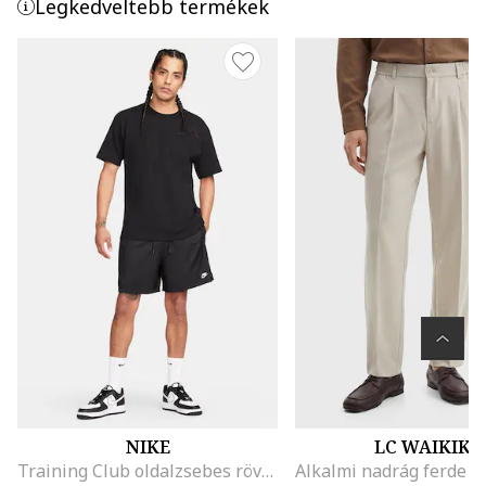
Legkedveltebb termékek
NIKE
LC WAIKIKI
Training Club oldalzsebes rövidnadrág, Fekete