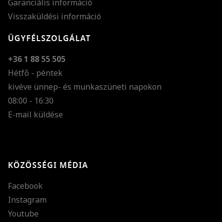
Garanciális információ
Visszaküldési információ
ÜGYFÉLSZOLGÁLAT
+36 1 88 55 505
Hétfő - péntek
kivéve ünnep- és munkaszüneti napokon
Szöveg méretének n
08:00 - 16:30
E-mail küldése
Szöveg méretének c
Szóköz növelése
Szóköz csökkentése
KÖZÖSSÉGI MÉDIA
Sortávolság növelés
Facebook
Sortávolság csökken
Instagram
Színek invertálása
Youtube