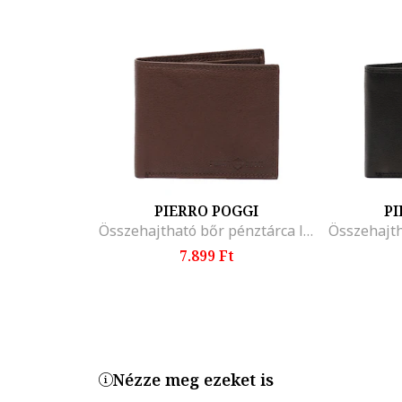
PIERRO POGGI
PI
Összehajtható bőr pénztárca logóval, Barna
7.899 Ft
Nézze meg ezeket is