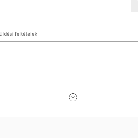
üldési feltételek
 bankkártyák rfid chipjeit az indokolatlan szkennelésektől, domborny