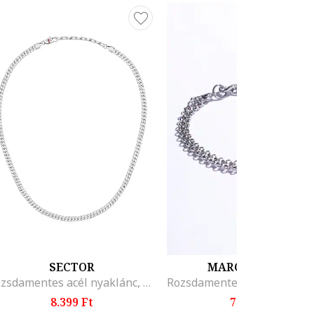
SECTOR
MARC MALONE
Rozsdamentes acél nyaklánc, Ezüstszín
8.399 Ft
7.299 Ft