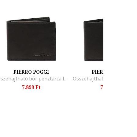
PIERRO POGGI
PIERRO POGGI
Összehajtható bőr pénztárca logóval, Fekete
7.899 Ft
7.899 Ft