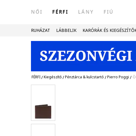
NŐI
FÉRFI
LÁNY
FIÚ
RUHÁZAT
LÁBBELIK
KARÓRÁK ÉS KIEGÉSZÍTŐ
FÉRFI
/
Kiegészítő
/
Pénztárca & kulcstartó
/
Pierro Poggi
/
Ö