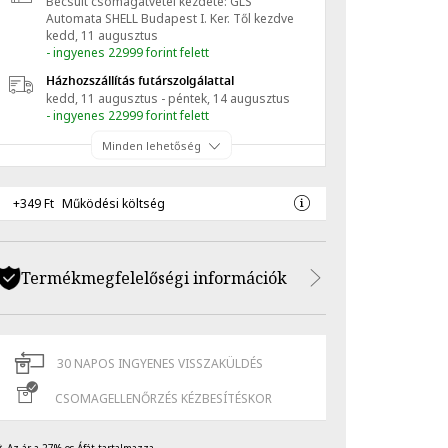
Becsült csomagátvétel kezdete: GLS
Automata SHELL Budapest I. Ker.
Től kezdve
kedd, 11 augusztus
- ingyenes 22999 forint felett
Házhozszállítás futárszolgálattal
kedd, 11 augusztus - péntek, 14 augusztus
- ingyenes 22999 forint felett
Minden lehetőség
+349 Ft
Működési költség
Termékmegfelelőségi információk
30 NAPOS INGYENES VISSZAKÜLDÉS
CSOMAGELLENŐRZÉS KÉZBESÍTÉSKOR
Az ár a 27%-os Áfát tartalmazza