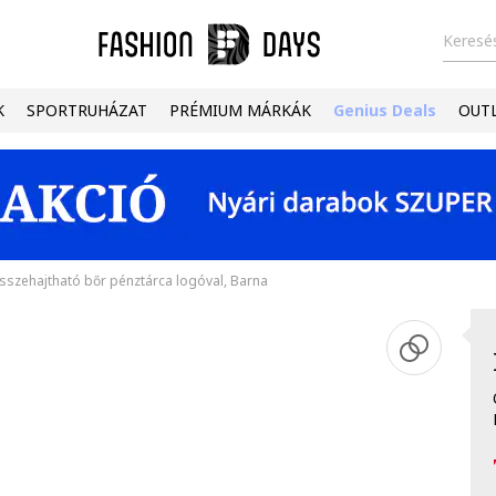
Keresés
K
SPORTRUHÁZAT
PRÉMIUM MÁRKÁK
Genius Deals
OUT
sszehajtható bőr pénztárca logóval, Barna