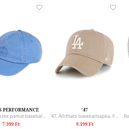
S PERFORMANCE
'47
Terrex uniszex pamut baseballsapka, Világoskék
’47, Állítható baseballsapka, Fehér/Világosbarna
7.399 Ft
9.199 Ft