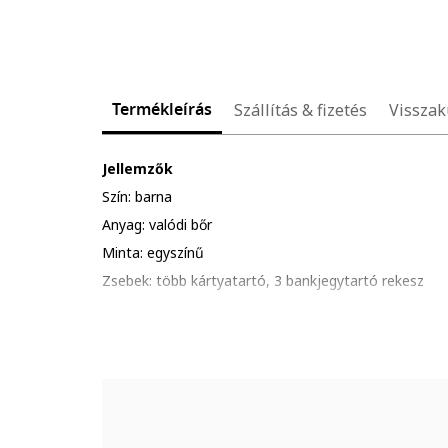
Termékleírás
Szállítás & fizetés
Visszak
Jellemzők
Szín: barna
Anyag: valódi bőr
Minta: egyszínű
Zsebek: több kártyatartó, 3 bankjegytartó rekesz
Részletek: különleges bélés, mely segít megvédeni a
Zárószerkezet: rögzítés nélküli
Összetétel
Külső anyag: bőr