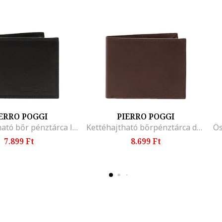
ERRO POGGI
PIERRO POGGI
Összehajtható bőr pénztárca logóval, Fekete
Kettéhajtható bőrpénztárca dombornyomott logóval, Barna
7.899 Ft
8.699 Ft