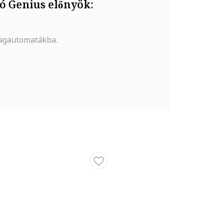
ó Genius előnyök:
magautomatákba.