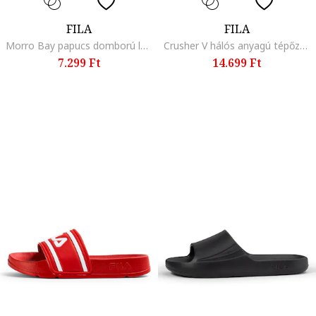
FILA
FILA
Morro Bay papucs domború logóval, Fekete
Crusher V hálós anyagú tépőzáras sneaker, Fehér/Levendulakék/Világos rózsaszín
7.299 Ft
14.699 Ft