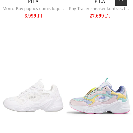
FILA
FILA
Morro Bay papucs gumis logóval, Piros/Fekete/Páfrányzöld
Ray Tracer sneaker kontrasztos részletekkel, Fehér/Világosszürke/Angolzöld/Tengerészkék
6.999 Ft
27.699 Ft