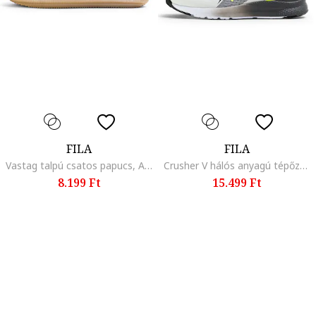
FILA
FILA
Vastag talpú csatos papucs, Aranyszín
Crusher V hálós anyagú tépőzáras sneaker, Világosszürke/Limezöld
8.199 Ft
15.499 Ft