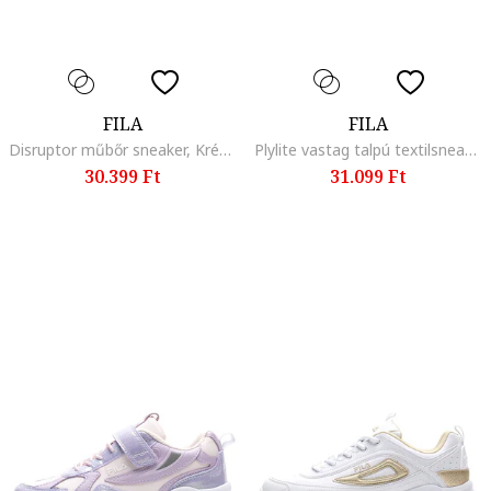
FILA
FILA
Disruptor műbőr sneaker, Krémszín
Plylite vastag talpú textilsneaker, Halványlila/Mélylila
30.399 Ft
31.099 Ft