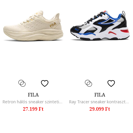
FILA
FILA
Retron hálós sneaker szintetikus anyagbetétekkel, Bézs
Ray Tracer sneaker kontrasztos részletekkel, Fehér/Fekete
27.199 Ft
29.099 Ft