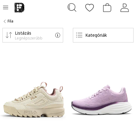
Fila
Listázás
Kategóriák
Legnépszerűbb