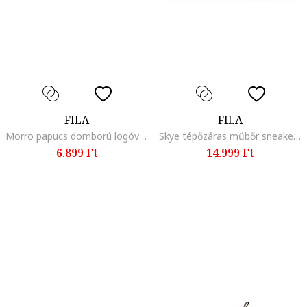
FILA
FILA
Morro papucs domború logóval, Sötétkék/Királykék
Skye tépőzáras műbőr sneaker, Fehér/Púderlila/Világoskék
6.899 Ft
14.999 Ft