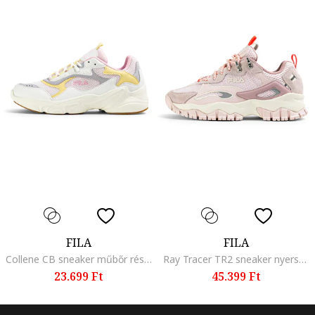
FILA
FILA
Collene CB sneaker műbőr részletekkel, Törtfehér/Halvány rózsaszín
Ray Tracer TR2 sneaker nyersbőr részletekkel, Halványlila/Törtfehér
23.699 Ft
45.399 Ft