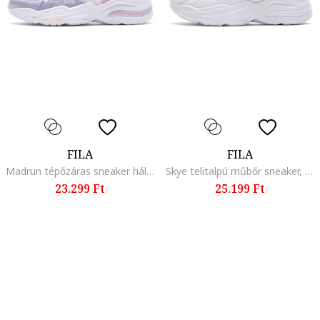
FILA
FILA
Madrun tépőzáras sneaker hálós részletekkel, Bézs/Halványlila
Skye telitalpú műbőr sneaker, Fehér/Aranyszín
23.299 Ft
25.199 Ft