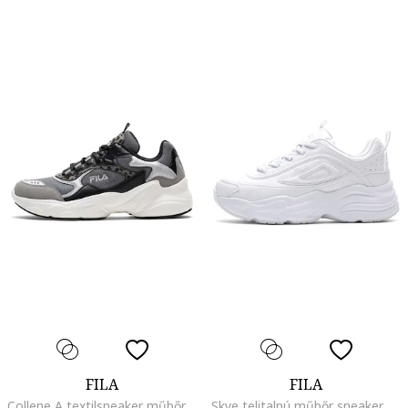
FILA
FILA
Collene A textilsneaker műbőr részletekkel, Fekete/Szürke
Skye telitalpú műbőr sneaker, Fehér