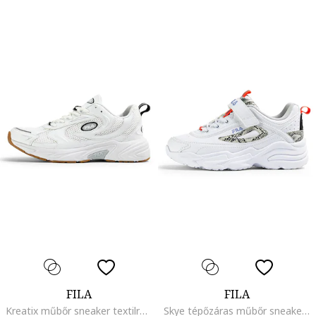
FILA
FILA
Kreatix műbőr sneaker textilrészletekkel, Fehér/Fekete/Világosszürke
Skye tépőzáras műbőr sneaker, Fehér/Fekete/Levendulakék/Bézs