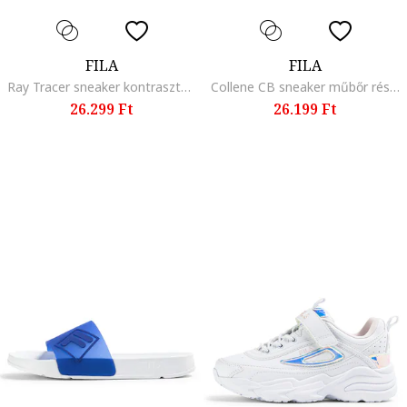
FILA
FILA
Ray Tracer sneaker kontrasztos részletekkel, Fehér/Szürke/Halvány rózsaszín/Mentazöld
Collene CB sneaker műbőr részletekkel, Fehér/Halványzöld/Kék
26.299 Ft
26.199 Ft