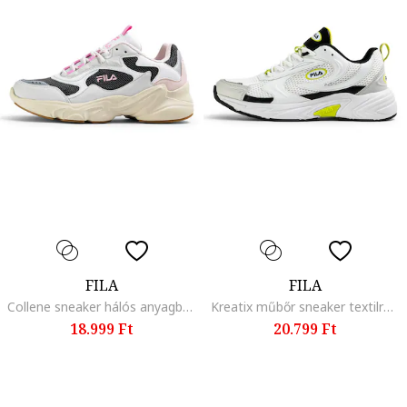
FILA
FILA
Collene sneaker hálós anyagbetétekkel, Szürke/Világos rózsaszín/Törtfehér
Kreatix műbőr sneaker textilrészletekkel, Fehér/Fekete/Szürke/Pisztáciazöld
18.999 Ft
20.799 Ft