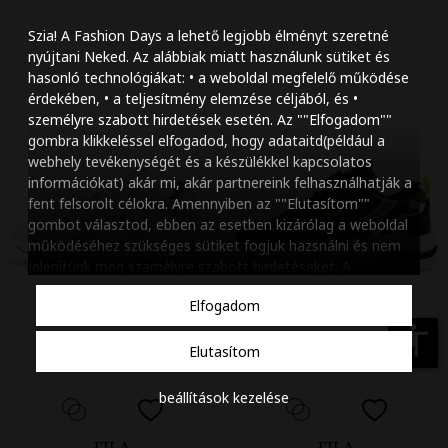
Szöveg méretének n
Szia! A Fashion Days a lehető legjobb élményt szeretné
Szöveg méretének c
nyújtani Neked. Az alábbiak miatt használunk sütiket és
hasonló technológiákat: • a weboldal megfelelő működése
Szóköz növelése
érdekében, • a teljesítmény elemzése céljából, és •
személyre szabott hirdetések esetén. Az ""Elfogadom""
Szóköz csökkentése
gombra klikkeléssel elfogadod, hogy adataitd(például a
webhely tevékenységét és a készülékkel kapcsolatos
Sortávolság növelés
információkat) akár mi, akár partnereink felhasználhatják a
fent felsorolt célokra. Amennyiben az ""Elutasítom""
Sortávolság csökken
gombot választod, ebben az esetben kizárólag a weboldal
működéséhez szükséges sütiket fogjuk hazsnálni és nem
Színek invertálása
jelenítünk meg szamélyre szabott hirdetéseket. A
beállításaidat bármikor módosíthatod, a ""Beállítások
Szürke színárnyalato
Elfogadom
kezelése"" gombra kattintva. Tudj meg többet
Cookie
Nagy kurzor
szabályzatunkról
.
accessibility
Elutasítom
Linkek aláhúzása
beállítások kezelése
Animációk letiltása