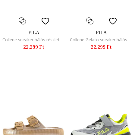
FILA
FILA
Collene sneaker hálós részletekkel, Fehér
Collene Gelato sneaker hálós részletekkel, Barna/Levendulakék/Jégkék/Halvány rózsaszín/Limezöld
22.299 Ft
22.299 Ft