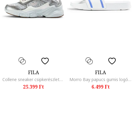
FILA
FILA
Collene sneaker csipkerészletekkel, Ezüstszín
Morro Bay papucs gumis logóval, Azúrkék/Fehér/Élénkpiros
25.399 Ft
6.499 Ft