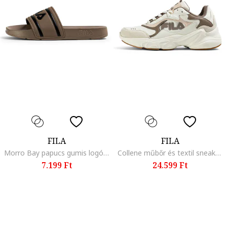
FILA
FILA
Morro Bay papucs gumis logóval, Piros/Fekete/Tópbarna
Collene műbőr és textil sneaker logóval, Törtfehér/Krémszín
7.199 Ft
24.599 Ft