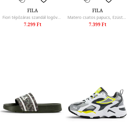
FILA
FILA
Fiori tépőzáras szandál logóval, Perzsazöld/Mentazöld
Matero csatos papucs, Ezüstszín
7.299 Ft
7.399 Ft