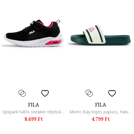
FILA
FILA
Upspark hálós sneaker tépőzárral, Fehér/Fekete/Rózsaszín
Morro Bay logós papucs, Halványlila/Angolzöld
8.699 Ft
4.799 Ft