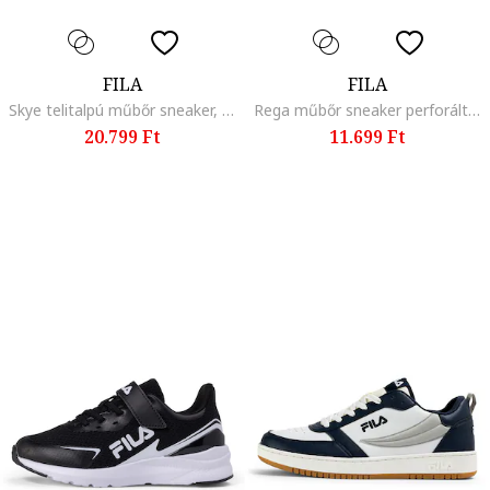
FILA
FILA
Skye telitalpú műbőr sneaker, Törtfehér
Rega műbőr sneaker perforált részletekkel, Fekete/Koptatott fekete/Fehér
20.799 Ft
11.699 Ft