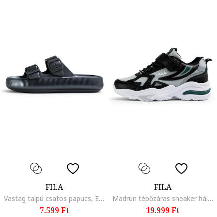
FILA
FILA
Vastag talpú csatos papucs, Ezüstszín
Madrun tépőzáras sneaker hálós részletekkel, Fekete/Halványzöld/Angolzöld
7.599 Ft
19.999 Ft