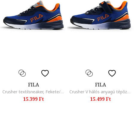
FILA
FILA
Crusher textilsneaker, Fekete/Narancssárga/Királykék
Crusher V hálós anyagú tépőzáras sneaker, Mandarinszín/Királykék/Tengerészkék
15.399 Ft
15.499 Ft