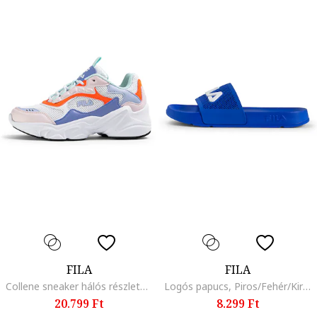
FILA
FILA
Collene sneaker hálós részletekkel, Levendulakék/Mandarinszín/Jégkék/Halvány rózsaszín
Logós papucs, Piros/Fehér/Királykék
20.799 Ft
8.299 Ft