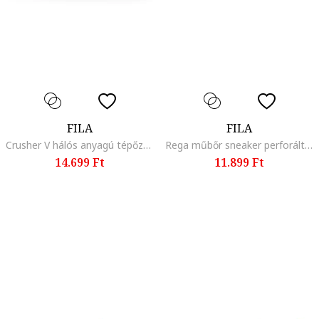
FILA
FILA
Crusher V hálós anyagú tépőzáras sneaker, Fehér/Fekete
Rega műbőr sneaker perforált részletekkel, Fehér/Világosszürke/Tengerészkék
14.699 Ft
11.899 Ft