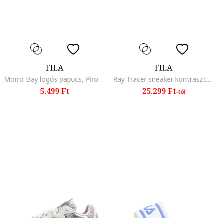
FILA
FILA
Morro Bay logós papucs, Piros/Fehér/Barna/Khaki
Ray Tracer sneaker kontrasztos részletekkel, Fehér/Szürke/Sárga
5.499 Ft
25.299 Ft
-tól