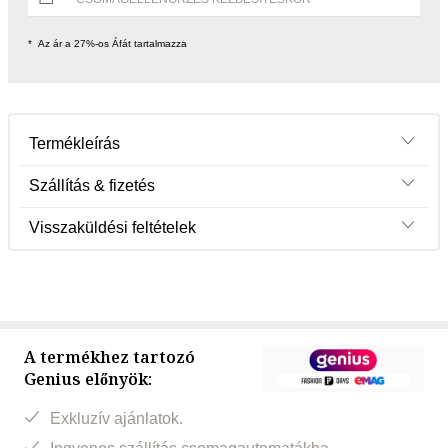
Az ár a 27%-os Áfát tartalmazza
Termékleírás
Szállítás & fizetés
Visszaküldési feltételek
A termékhez tartozó
Genius előnyök:
Exkluzív ajánlatok.