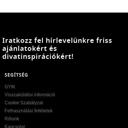
Iratkozz fel hírlevelünkre friss
ajánlatokért és
divatinspirációkért!
SEGÍTSÉG
GYIK
Visszaküldési információ
Cookie Szabályzat
Felhasználási feltételek
Rólunk
Kapcsolat