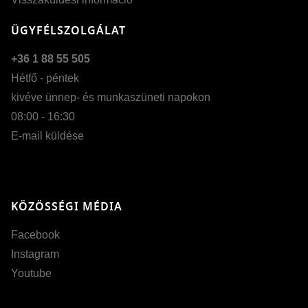
ÜGYFÉLSZOLGÁLAT
+36 1 88 55 505
Hétfő - péntek
kivéve ünnep- és munkaszüneti napokon
Szöveg méretének nö
08:00 - 16:30
Szöveg méretének cs
E-mail küldése
Szóköz növelése
Szóköz csökkentése
KÖZÖSSÉGI MÉDIA
Sortávolság növelése
Facebook
Sortávolság csökkent
Instagram
Színek invertálása
Youtube
Szürke színárnyalato