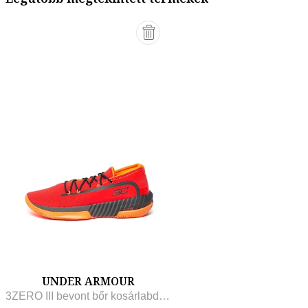
UNDER ARMOUR
3ZERO III bevont bőr kosárlabdacipő perforált hatással