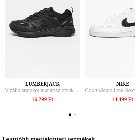
LUMBERJACK
NIKE
Vízálló sneaker textilrészletekkel, Koptatott fekete
16.299 Ft
14.499 Ft
Legutóbb megtekintett termékek