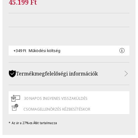
45.199 Ft
+349 Ft
Működési költség
Termékmegfelelőségi információk
30 NAPOS INGYENES VISSZAKÜLDÉS
CSOMAGELLENŐRZÉS KÉZBESÍTÉSKOR
Az ár a 27%-os Áfát tartalmazza