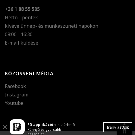
+36 1 88 55 505
Hétfő - péntek
kivéve ünnep- és munkaszüneti napokon
Szöveg méretének n
08:00 - 16:30
E-mail küldése
Szöveg méretének c
Szóköz növelése
Szóköz csökkentése
KÖZÖSSÉGI MÉDIA
Sortávolság növelés
Facebook
Sortávolság csökken
Instagram
Színek invertálása
Youtube
Szürke színárnyalato
FD applikáción
is elérhető
Nagy kurzor
accessibility
Close
Irány az App
Könnyű és gyorsabb
használat