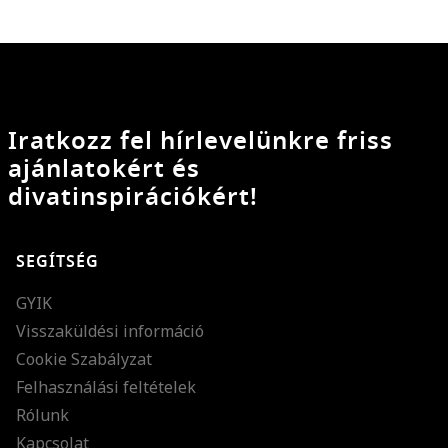
Iratkozz fel hírlevelünkre friss
ajánlatokért és
divatinspirációkért!
SEGÍTSÉG
GYIK
Visszaküldési információ
Cookie Szabályzat
Felhasználási feltételek
Rólunk
Kapcsolat