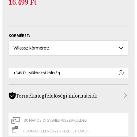
16.499 Ft
KÖRMÉRET:
Válassz körméret:
+349 Ft
Működési költség
Termékmegfelelőségi információk
30 NAPOS INGYENES VISSZAKÜLDÉS
CSOMAGELLENŐRZÉS KÉZBESÍTÉSKOR