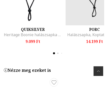
QUIKSILVER
PORC
Heritage Boonie halászsapka hímzett logóval, Fehér/Sötétkék
Halászsapka, Koptatot
9.099 Ft
14.199 Ft
Nézze meg ezeket is