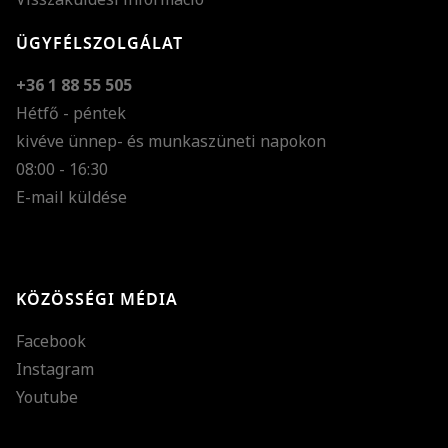
ÜGYFÉLSZOLGÁLAT
+36 1 88 55 505
Hétfő - péntek
kivéve ünnep- és munkaszüneti napokon
Szöveg méretének n
08:00 - 16:30
E-mail küldése
Szöveg méretének c
Szóköz növelése
Szóköz csökkentése
KÖZÖSSÉGI MÉDIA
Sortávolság növelés
Facebook
Sortávolság csökken
Instagram
Színek invertálása
Youtube
Szürke színárnyalato