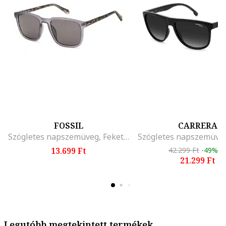
FOSSIL
CARRERA
Szögletes napszemüveg, Fekete/Hamuszürke
Szögletes napszemüveg
13.699 Ft
42.299 Ft
-49%
21.299 Ft
Legutóbb megtekintett termékek