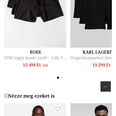
BOSS
KARL LAGERFE
ONE logós boxer szett - 3 db, Fekete
15.499 Ft
19.299 Ft
-tól
Nézze meg ezeket is