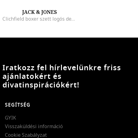
JACK & JONES
Clichfield boxer szett logós derékpánttal - 3 db, Bordó/Szürke/Tengerészkék
Iratkozz fel hírlevelünkre friss
ajánlatokért és
divatinspirációkért!
SEGÍTSÉG
GYIK
Visszaküldési információ
Cookie Szabályzat