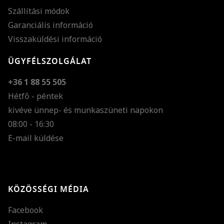
Szállítási módok
Garanciális információ
Visszaküldési információ
ÜGYFÉLSZOLGÁLAT
+36 1 88 55 505
Hétfő - péntek
kivéve ünnep- és munkaszüneti napokon
Szöveg méretének n
08:00 - 16:30
E-mail küldése
Szöveg méretének c
Szóköz növelése
Szóköz csökkentése
KÖZÖSSÉGI MÉDIA
Sortávolság növelés
Facebook
Sortávolság csökken