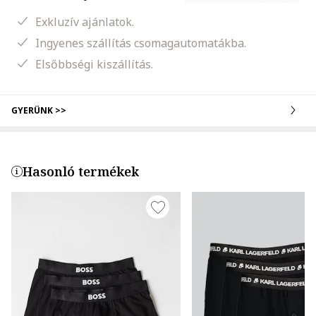
Exkluzív ajánlatok.
Ingyenes szállítás csomagautomatákba.
Elsőbbségi kiszállítás.
GYERÜNK >>
Hasonló termékek