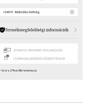
+349 Ft
Működési költség
Termékmegfelelőségi információk
30 NAPOS INGYENES VISSZAKÜLDÉS
CSOMAGELLENŐRZÉS KÉZBESÍTÉSKOR
Az ár a 27%-os Áfát tartalmazza