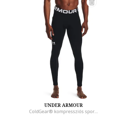
UNDER ARMOUR
ColdGear® kompressziós sportleggings logós derékpánttal, Fehér/Fekete