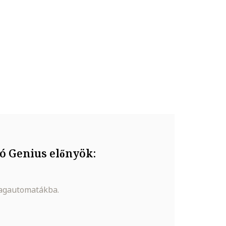
yag
ó Genius előnyök:
magautomatákba.