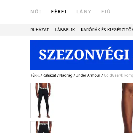
NŐI
FÉRFI
LÁNY
FIÚ
RUHÁZAT
LÁBBELIK
KARÓRÁK ÉS KIEGÉSZÍTŐ
FÉRFI
/
Ruházat
/
Nadrág
/
Under Armour
/
ColdGear® kompr