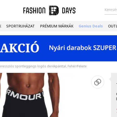
Keresés
K
SPORTRUHÁZAT
PRÉMIUM MÁRKÁK
Genius Deals
OUT
essziós sportleggings logós derékpánttal, Fehér/Fekete