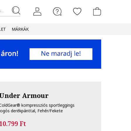
...
LET
MÁRKÁK
Under Armour
ColdGear® kompressziós sportleggings
logós derékpánttal, Fehér/Fekete
10.799 Ft