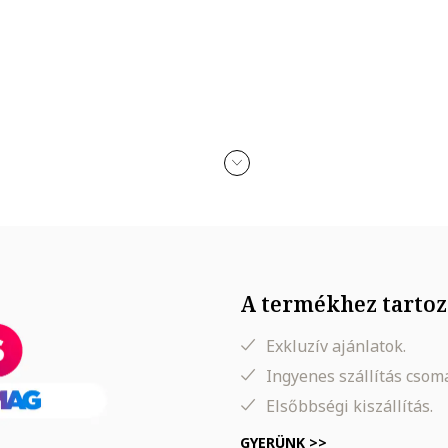
lefontartó zseb, négy irányban nyúló anyag, nedvességet elvezető an
A termékhez tartoz
Exkluzív ajánlatok.
Ingyenes szállítás cso
Elsőbbségi kiszállítás.
GYERÜNK >>