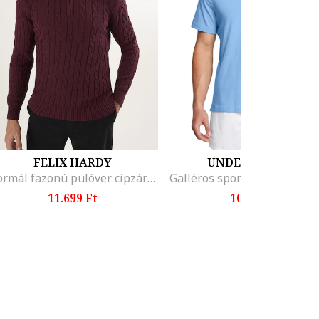
FELIX HARDY
UNDER ARMOUR
Normál fazonú pulóver cipzáros hasítékkal, Bordó
11.699 Ft
10.299 Ft