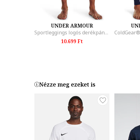
UNDER ARMOUR
UN
Sportleggings logós derékpánttal, Fekete
10.699 Ft
Nézze meg ezeket is