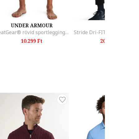
UNDER ARMOUR
NIKE
HeatGear® rövid sportleggings logóval, Fekete
10.299 Ft
20.899 Ft