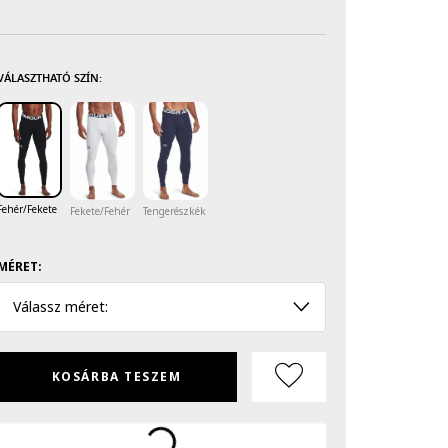
VÁLASZTHATÓ SZÍN:
Fehér/Fekete
Fekete/Fehér
Tengerészkék
MÉRET:
Válassz méret:
KOSÁRBA TESZEM