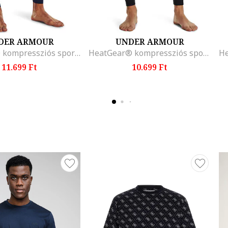
DER ARMOUR
UNDER ARMOUR
ColdGear® kompressziós sportleggings logós derékpánttal, Tengerészkék
HeatGear® kompressziós sportleggings, Fehér/Fekete
11.699 Ft
10.699 Ft