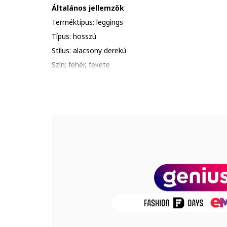
Általános jellemzők
Terméktípus: leggings
Típus: hosszú
Stílus: alacsony derekú
Szín: fehér, fekete
Anyag: poliészter, elasztán
Anyagtechnológia: coldgear infrared®
Minta: egyszínű
Évszak: tavasz-nyár, ősz-tél
Sport: fitnesz/edzés
Részletek: logó, ergonomikus dizájn, logós pánt, te
Anyag jellemzői
Külső anyag: 87% poliészter, 13% elasztán
Termékszám