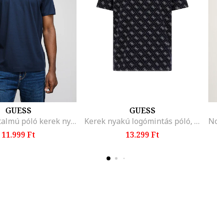
GUESS
GUESS
Lyocell tartalmú póló kerek nyakrésszel, Sötétkék
Kerek nyakú logómintás póló, Fehér/Sötétkék
11.999 Ft
13.299 Ft