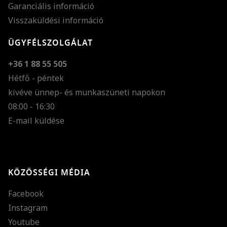
Garanciális információ
Visszaküldési információ
ÜGYFÉLSZOLGÁLAT
+36 1 88 55 505
Hétfő - péntek
kivéve ünnep- és munkaszüneti napokon
Szöveg méretének n
08:00 - 16:30
E-mail küldése
Szöveg méretének c
Szóköz növelése
Szóköz csökkentése
KÖZÖSSÉGI MÉDIA
Sortávolság növelés
Facebook
Sortávolság csökken
Instagram
Színek invertálása
Youtube