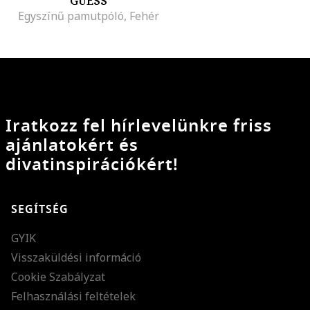
GUESS
Egyszínű pamutpóló, Fehér
Iratkozz fel hírlevelünkre friss
ajánlatokért és
divatinspirációkért!
SEGÍTSÉG
GYIK
Visszaküldési információ
Cookie Szabályzat
Felhasználási feltételek