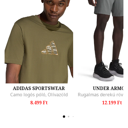
ADIDAS SPORTSWEAR
UNDER ARMO
Camo logós póló, Olívazöld
8.499 Ft
12.199 Ft