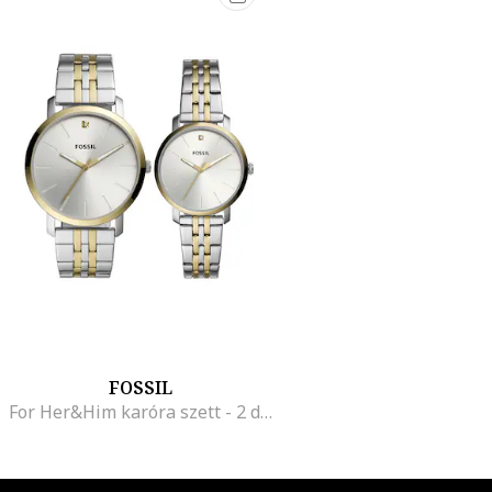
FOSSIL
For Her&Him karóra szett - 2 db, Ezüstszín/Aranyszín