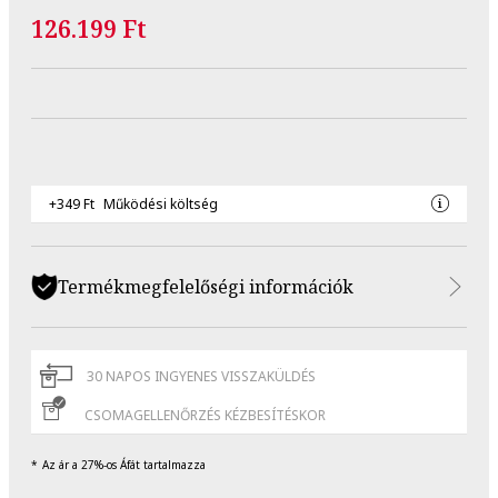
126.199 Ft
+349 Ft
Működési költség
Termékmegfelelőségi információk
30 NAPOS INGYENES VISSZAKÜLDÉS
CSOMAGELLENŐRZÉS KÉZBESÍTÉSKOR
Az ár a 27%-os Áfát tartalmazza