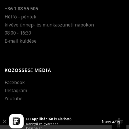
+36 1 88 55 505
Hétfő - péntek
kivéve ünnep- és munkaszüneti napokon
Szöveg méretének n
08:00 - 16:30
E-mail küldése
Szöveg méretének c
Szóköz növelése
Szóköz csökkentése
KÖZÖSSÉGI MÉDIA
Sortávolság növelés
Facebook
Sortávolság csökken
Instagram
Színek invertálása
Youtube
Szürke színárnyalato
FD applikáción
is elérhető
Nagy kurzor
accessibility
Close
Irány az App
Könnyű és gyorsabb
használat