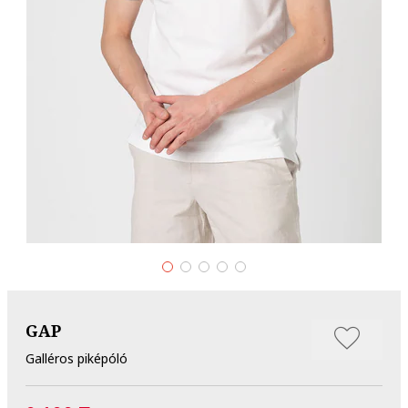
GAP
Galléros piképóló