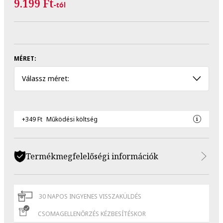
9.199 Ft
-tól
MÉRET:
Válassz méret:
+349 Ft
Működési költség
Termékmegfelelőségi információk
30 NAPOS INGYENES VISSZAKÜLDÉS
CSOMAGELLENŐRZÉS KÉZBESÍTÉSKOR