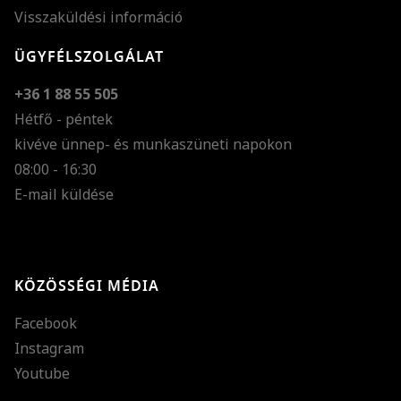
Visszaküldési információ
ÜGYFÉLSZOLGÁLAT
+36 1 88 55 505
Hétfő - péntek
kivéve ünnep- és munkaszüneti napokon
Szöveg méretének n
08:00 - 16:30
E-mail küldése
Szöveg méretének c
Szóköz növelése
Szóköz csökkentése
KÖZÖSSÉGI MÉDIA
Sortávolság növelés
Facebook
Sortávolság csökken
Instagram
Színek invertálása
Youtube