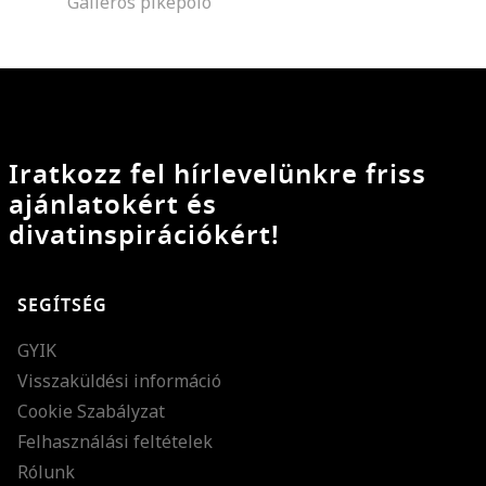
Galléros piképóló
Iratkozz fel hírlevelünkre friss
ajánlatokért és
divatinspirációkért!
SEGÍTSÉG
GYIK
Visszaküldési információ
Cookie Szabályzat
Felhasználási feltételek
Rólunk