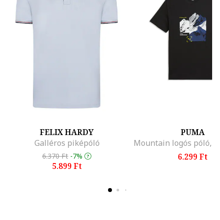
FELIX HARDY
PUMA
Galléros piképóló
6.370 Ft
-7%
6.299 Ft
5.899 Ft