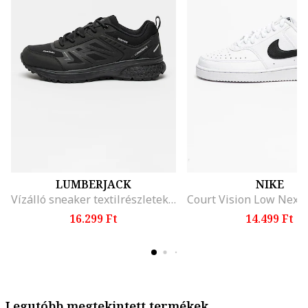
LUMBERJACK
NIKE
Vízálló sneaker textilrészletekkel, Koptatott fekete
16.299 Ft
14.499 Ft
Legutóbb megtekintett termékek