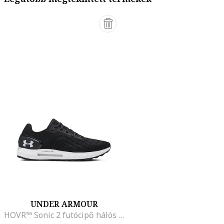
UNDER ARMOUR
HOVR™ Sonic 2 futócipő hálós anyagbetétekkel