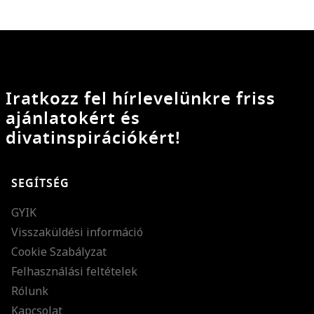
Iratkozz fel hírlevelünkre friss
ajánlatokért és
divatinspirációkért!
SEGÍTSÉG
GYIK
Visszaküldési információ
Cookie Szabályzat
Felhasználási feltételek
Rólunk
Kapcsolat