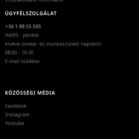
ÜGYFÉLSZOLGÁLAT
+36 1 88 55 505
Hétfő - péntek
kivéve ünnep- és munkaszüneti napokon
Szöveg méretének n
08:00 - 16:30
E-mail küldése
Szöveg méretének c
Szóköz növelése
Szóköz csökkentése
KÖZÖSSÉGI MÉDIA
Sortávolság növelés
Facebook
Sortávolság csökken
Instagram
Színek invertálása
Youtube
Szürke színárnyalato