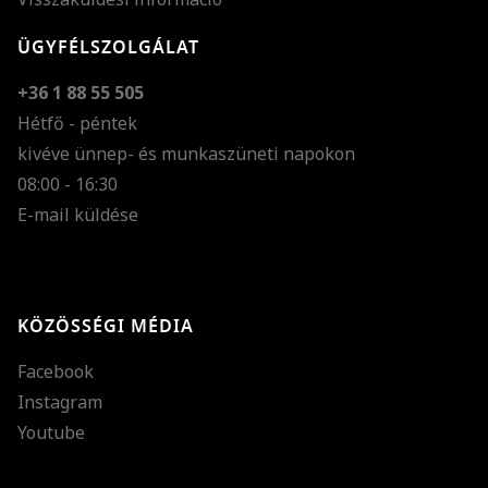
ÜGYFÉLSZOLGÁLAT
+36 1 88 55 505
Hétfő - péntek
kivéve ünnep- és munkaszüneti napokon
Szöveg méretének n
08:00 - 16:30
E-mail küldése
Szöveg méretének c
Szóköz növelése
Szóköz csökkentése
KÖZÖSSÉGI MÉDIA
Sortávolság növelés
Facebook
Sortávolság csökken
Instagram
Színek invertálása
Youtube
Szürke színárnyalato