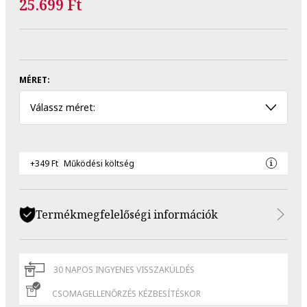
25.699 Ft
MÉRET:
Válassz méret:
+349 Ft
Működési költség
Termékmegfelelőségi információk
30 NAPOS INGYENES VISSZAKÜLDÉS
CSOMAGELLENŐRZÉS KÉZBESÍTÉSKOR