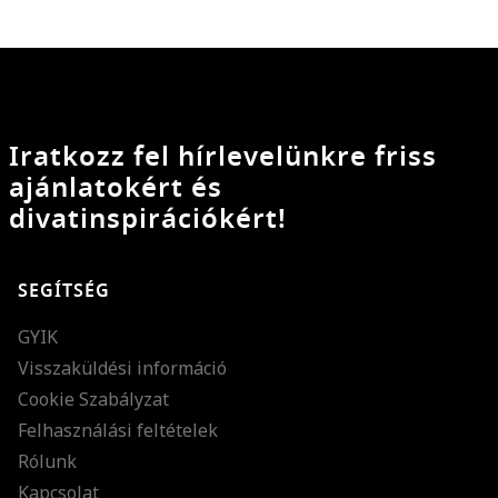
Iratkozz fel hírlevelünkre friss
ajánlatokért és
divatinspirációkért!
SEGÍTSÉG
GYIK
Visszaküldési információ
Cookie Szabályzat
Felhasználási feltételek
Rólunk
Kapcsolat