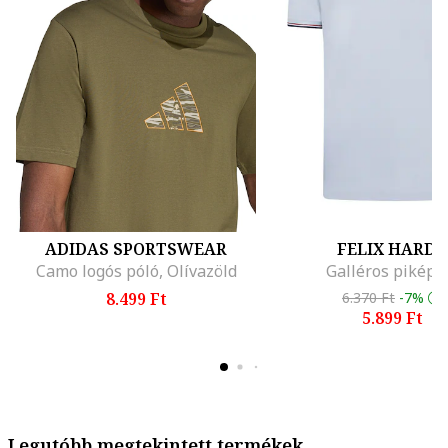
ADIDAS SPORTSWEAR
FELIX HARDY
Camo logós póló, Olívazöld
Galléros piképó
8.499 Ft
6.370 Ft
-7%
5.899 Ft
Legutóbb megtekintett termékek