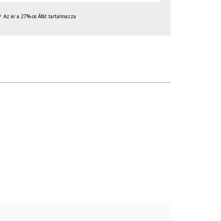
Az ár a 27%-os Áfát tartalmazza