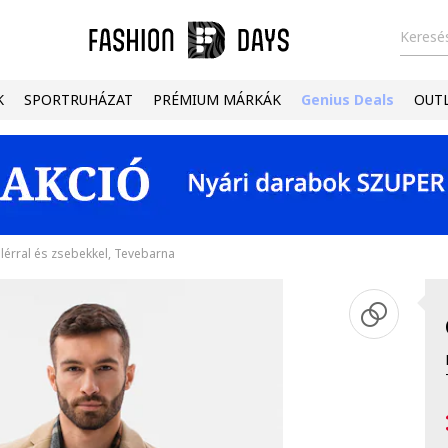
Keresés
K
SPORTRUHÁZAT
PRÉMIUM MÁRKÁK
Genius Deals
OUT
lérral és zsebekkel, Tevebarna