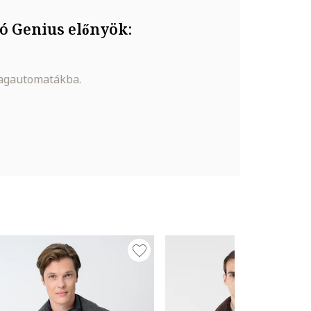
ó Genius előnyök:
magautomatákba.