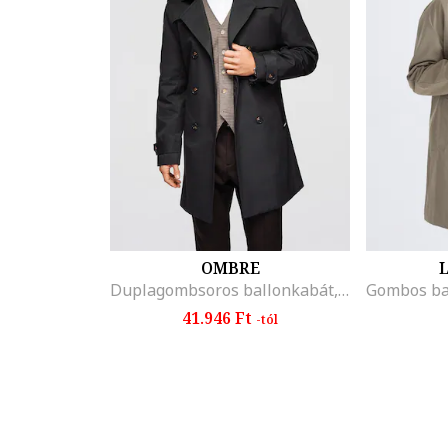
OMBRE
L
Duplagombsoros ballonkabát, Fekete
41.946 Ft
-tól