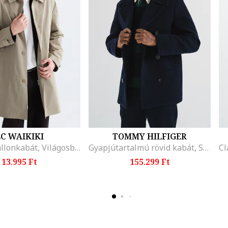
C WAIKIKI
TOMMY HILFIGER
Gombos ballonkabát, Világosbézs
Gyapjútartalmú rövid kabát, Sötétkék
13.995 Ft
155.299 Ft