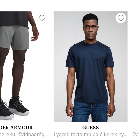
DER ARMOUR
GUESS
Rugalmas derekú rövidnadrág, Világosszürke
Lyocell tartalmú póló kerek nyakrésszel, Sötétkék