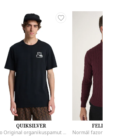
QUIKSILVER
FELIX HARDY
Evo Original organikuspamut póló logóval a hátoldalán, Fehér/Fekete