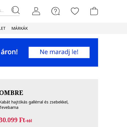
...
LET
MÁRKÁK
OMBRE
Kabát hajtókás gallérral és zsebekkel,
Tevebarna
30.099 Ft
-tól