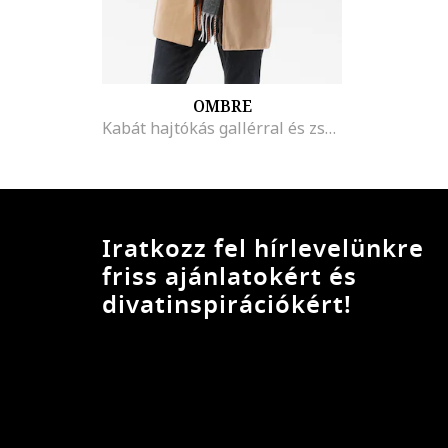
OMBRE
Kabát hajtókás gallérral és zsebekkel, Tevebarna
Iratkozz fel hírlevelünkre
friss ajánlatokért és
divatinspirációkért!