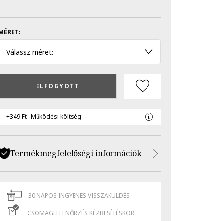
MÉRET:
Válassz méret:
ELFOGYOTT
+349 Ft
Működési költség
Termékmegfelelőségi információk
30 NAPOS INGYENES VISSZAKÜLDÉS
CSOMAGELLENŐRZÉS KÉZBESÍTÉSKOR