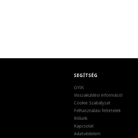
SEGÍTSÉG
GYIK
Visszaküldési információ
Cookie Szabályzat
Felhasználási feltételek
Rólunk
Kapcsolat
Adatvédelem