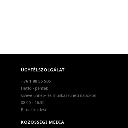
ÜGYFÉLSZOLGÁLAT
+36 1 88 55 505
Hétfő - péntek
kivéve ünnep- és munkaszüneti napokon
08:00 - 16:30
E-mail küldése
KÖZÖSSÉGI MÉDIA