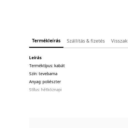
Termékleírás
Szállítás & fizetés
Visszak
Leírás
Terméktípus: kabát
Szín: tevebarna
Anyag: poliészter
Stílus: hétköznapi
Minta: egyszínű
Szabás: normál
Ujjak: hosszú ujjak
Zsebek: 3