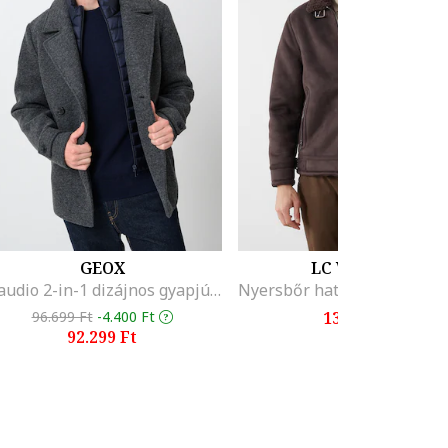
GEOX
LC WAIKIKI
Claudio 2-in-1 dizájnos gyapjútartalmú kabát, Melange sötétszürke
96.699 Ft
-4.400 Ft
13.995 Ft
92.299 Ft