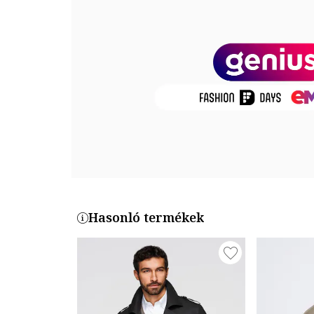
Zárószerkezet: gombos
Összetétel
Külső anyag: 100% poliészter
Termékszám
C432-CAMEL
Hasonló termékek