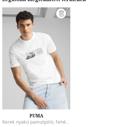
PUMA
Kerek nyakú pamutpóló, Fehér/Sötétszürke