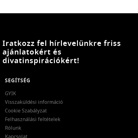
Iratkozz fel hírlevelünkre friss
ajánlatokért és
divatinspirációkért!
SEGÍTSÉG
GYIK
Visszaküldési információ
Cookie Szabályzat
Felhasználási feltételek
Rólunk
Kapcsolat