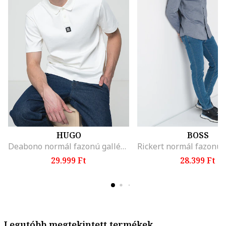
HUGO
BOSS
Deabono normál fazonú galléros póló, Fehér
29.999 Ft
28.399 Ft
Legutóbb megtekintett termékek