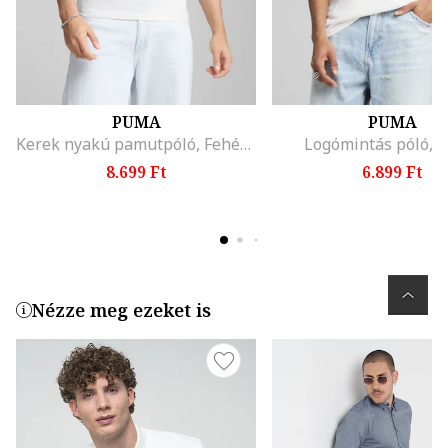
PUMA
PUMA
Kerek nyakú pamutpóló, Fehér/Korallszín
Logómintás póló, F
8.699 Ft
6.899 Ft
Nézze meg ezeket is