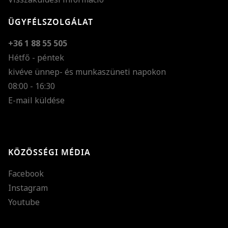
ÜGYFÉLSZOLGÁLAT
+36 1 88 55 505
Hétfő - péntek
kivéve ünnep- és munkaszüneti napokon
Szöveg méretének n
08:00 - 16:30
E-mail küldése
Szöveg méretének c
Szóköz növelése
Szóköz csökkentése
KÖZÖSSÉGI MÉDIA
Sortávolság növelés
Facebook
Sortávolság csökken
Instagram
Színek invertálása
Youtube
Szürke színárnyalato