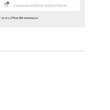
CSOMAGELLENŐRZÉS KÉZBESÍTÉSKOR
Az ár a 27%-os Áfát tartalmazza