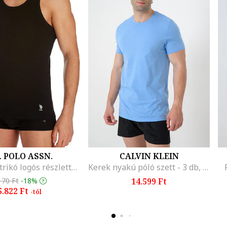
. POLO ASSN.
CALVIN KLEIN
Bő fazonú trikó logós részlettel, Fekete
Kerek nyakú póló szett - 3 db, Szürke/Azúrkék/Fehér
170 Ft
-18%
14.599 Ft
5.822 Ft
-tól