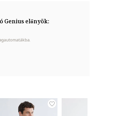
ó Genius előnyök:
magautomatákba.