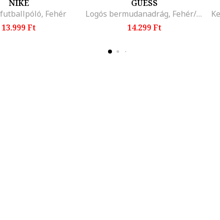
NIKE
GUESS
 futballpóló, Fehér
Logós bermudanadrág, Fehér/Szénszürke
13.999 Ft
14.299 Ft