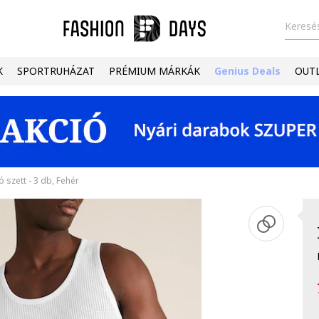
Keresés
K
SPORTRUHÁZAT
PRÉMIUM MÁRKÁK
Genius Deals
OUT
ó szett - 3 db, Fehér