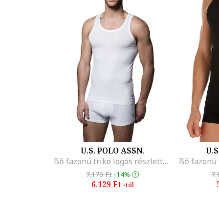
U.S. POLO ASSN.
U.S
Bő fazonú trikó logós részlettel, Fehér
7.170 Ft
-14%
7.
6.129 Ft
-tól