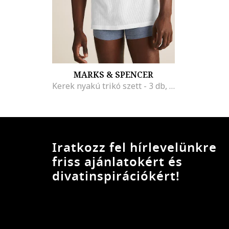
MARKS & SPENCER
Kerek nyakú trikó szett - 3 db, Fehér
Iratkozz fel hírlevelünkre
friss ajánlatokért és
divatinspirációkért!