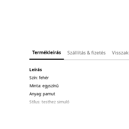
Termékleírás
Szállítás & fizetés
Visszak
Leírás
Szín: fehér
Minta: egyszínű
Anyag: pamut
Stílus: testhez simuló
Szabás: normál
Nyakrész: kerek
Összetétel