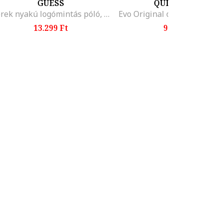
GUESS
QUIKSILVER
Kerek nyakú logómintás póló, Fehér/Sötétkék
13.299 Ft
9.999 Ft