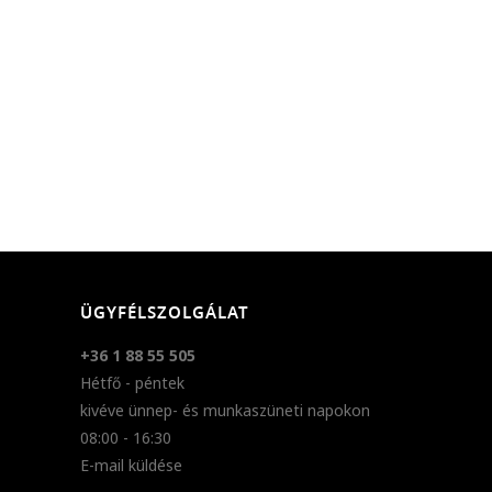
ÜGYFÉLSZOLGÁLAT
+36 1 88 55 505
Hétfő - péntek
kivéve ünnep- és munkaszüneti napokon
08:00 - 16:30
E-mail küldése