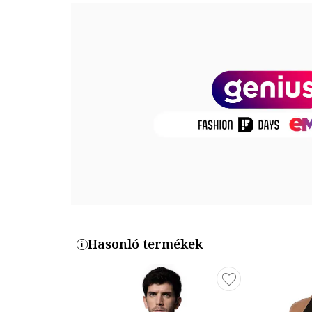
Külső anyag: 100% pamut
Termékszám
T14-7210D-Z0
Hasonló termékek