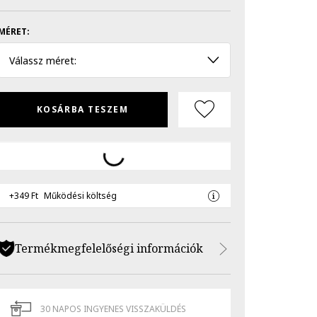
MÉRET:
Válassz méret:
KOSÁRBA TESZEM
+349 Ft
Működési költség
Termékmegfelelőségi információk
30 NAPOS INGYENES VISSZAKÜLDÉS