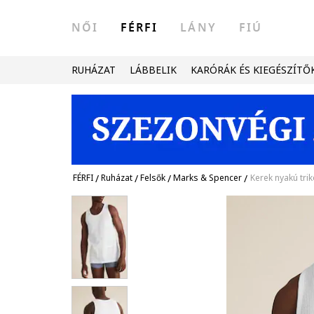
NŐI
FÉRFI
LÁNY
FIÚ
RUHÁZAT
LÁBBELIK
KARÓRÁK ÉS KIEGÉSZÍTŐ
FÉRFI
/
Ruházat
/
Felsők
/
Marks & Spencer
/
Kerek nyakú trik