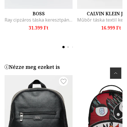
BOSS
CALVIN KLEIN J
Ray cipzáros táska keresztpánttal, Koptatott fekete
31.399 Ft
16.999 Ft
Nézze meg ezeket is