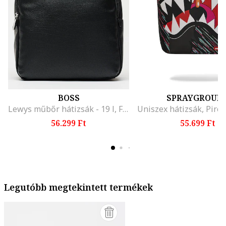
BOSS
SPRAYGROUN
Lewys műbőr hátizsák - 19 l, Fekete
56.299 Ft
55.699 Ft
Legutóbb megtekintett termékek