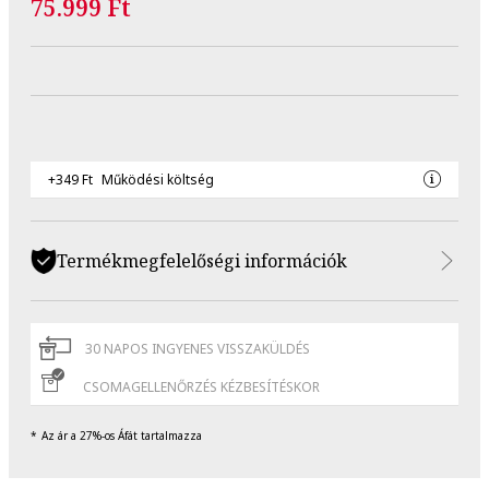
75.999 Ft
+349 Ft
Működési költség
Termékmegfelelőségi információk
30 NAPOS INGYENES VISSZAKÜLDÉS
CSOMAGELLENŐRZÉS KÉZBESÍTÉSKOR
Az ár a 27%-os Áfát tartalmazza