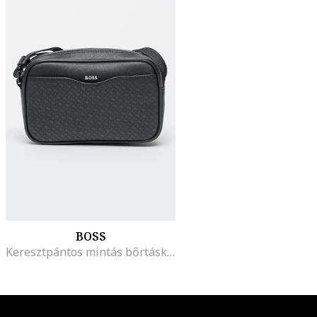
BOSS
Keresztpántos mintás bőrtáska, Fekete