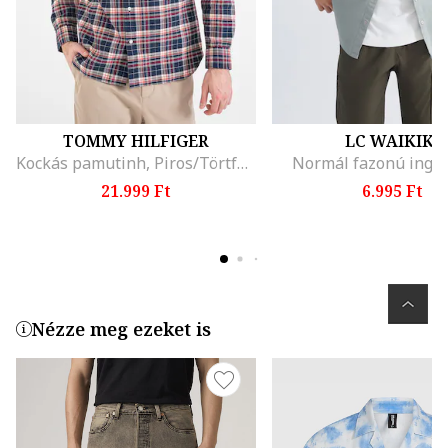
TOMMY HILFIGER
LC WAIKIKI
Kockás pamutinh, Piros/Törtfehér/Tengerészkék
Normál fazonú ing, 
21.999 Ft
6.995 Ft
Nézze meg ezeket is