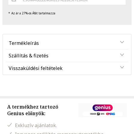
Az ár a 27%-os Áfát tartalmazza
Termékleírás
Szállítás & fizetés
Visszaküldési feltételek
A termékhez tartozó
Genius előnyök:
Exkluzív ajánlatok.