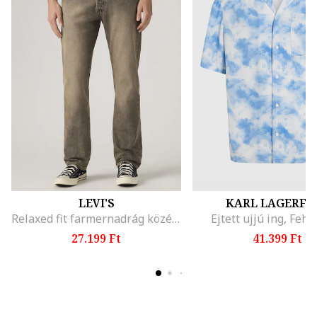
LEVI'S
KARL LAGERFE
Relaxed fit farmernadrág középmagas derékrésszel, Hamuszürke
Ejtett ujjú ing, Feh
27.199 Ft
41.399 Ft