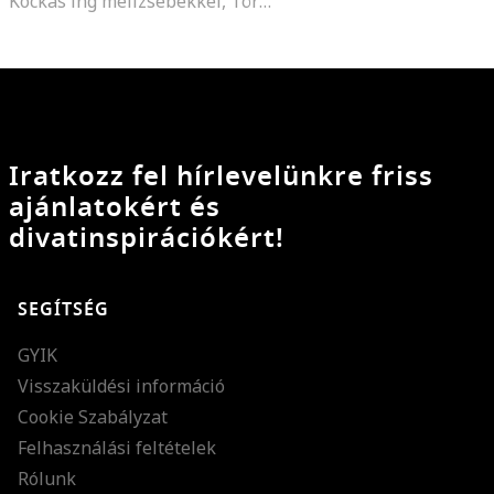
Kockás ing mellzsebekkel, Törtfehér/Páfrányzöld/Tengerészkék
Iratkozz fel hírlevelünkre friss
ajánlatokért és
divatinspirációkért!
SEGÍTSÉG
GYIK
Visszaküldési információ
Cookie Szabályzat
Felhasználási feltételek
Rólunk