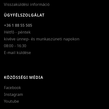
Visszaküldési információ
ÜGYFÉLSZOLGÁLAT
+36 1 88 55 505
Hétfő - péntek
kivéve ünnep- és munkaszüneti napokon
Szöveg méretének n
08:00 - 16:30
E-mail küldése
Szöveg méretének c
Szóköz növelése
Szóköz csökkentése
KÖZÖSSÉGI MÉDIA
Sortávolság növelés
Facebook
Sortávolság csökken
Instagram
Színek invertálása
Youtube