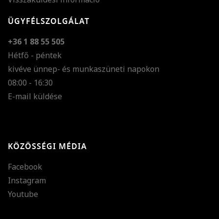
ÜGYFÉLSZOLGÁLAT
+36 1 88 55 505
Hétfő - péntek
kivéve ünnep- és munkaszüneti napokon
Szöveg méretének n
08:00 - 16:30
E-mail küldése
Szöveg méretének c
Szóköz növelése
Szóköz csökkentése
KÖZÖSSÉGI MÉDIA
Sortávolság növelés
Facebook
Sortávolság csökken
Instagram
Színek invertálása
Youtube
Szürke színárnyalato