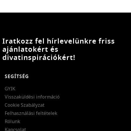
Iratkozz fel hírlevelünkre friss
ajánlatokért és
divatinspirációkért!
SEGÍTSÉG
GYIK
Visszaküldési információ
Cookie Szabályzat
Felhasználási feltételek
Rólunk
Kapcsolat