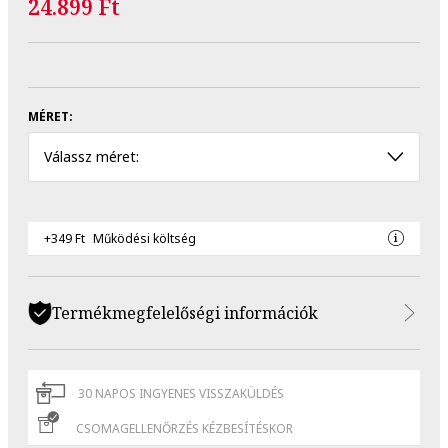
24.899 Ft
MÉRET:
Válassz méret:
+349 Ft
Működési költség
Termékmegfelelőségi információk
30 NAPOS INGYENES VISSZAKÜLDÉS
CSOMAGELLENŐRZÉS KÉZBESÍTÉSKOR