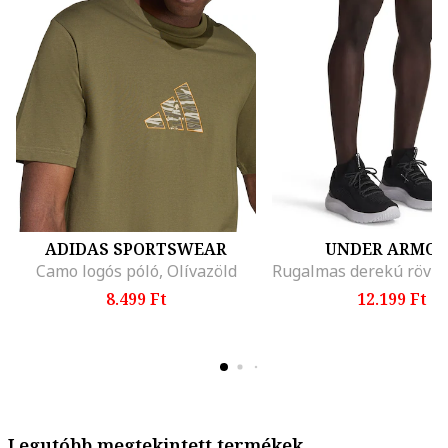
ADIDAS SPORTSWEAR
UNDER ARMO
Camo logós póló, Olívazöld
8.499 Ft
12.199 Ft
Legutóbb megtekintett termékek