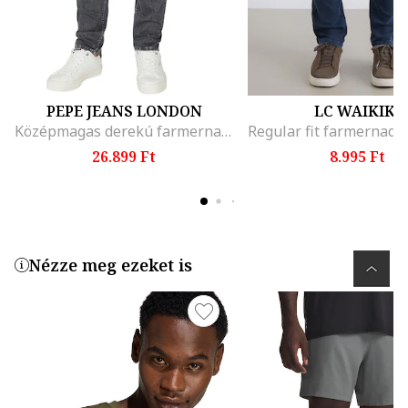
PEPE JEANS LONDON
LC WAIKIKI
Középmagas derekú farmernadrág, Sötétszürke
26.899 Ft
8.995 Ft
Nézze meg ezeket is