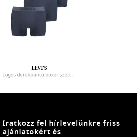
LEVI'S
Logós derékpántú boxer szett - 3 db, Sötétkék
Iratkozz fel hírlevelünkre friss
ajánlatokért és