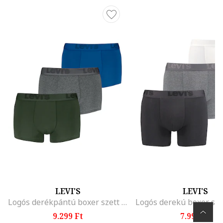
LEVI'S
LEVI'S
Logós derékpántú boxer szett - 3 db, Melange sötétszürke/Királykék/Halvány khaki
9.299 Ft
7.999 Ft