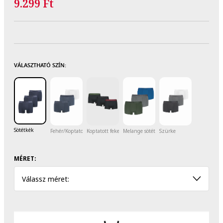
9.299 Ft
VÁLASZTHATÓ SZÍN:
Sötétkék
Fehér/Koptatott tengerészkék/Tengerészkék
Koptatott fekete
Melange sötétszürke/Királykék/Halvány kh
Szürke
MÉRET:
Válassz méret: