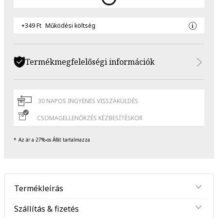
+349 Ft
Működési költség
Termékmegfelelőségi információk
30 NAPOS INGYENES VISSZAKÜLDÉS
CSOMAGELLENŐRZÉS KÉZBESÍTÉSKOR
Az ár a 27%-os Áfát tartalmazza
Termékleírás
Szállítás & fizetés