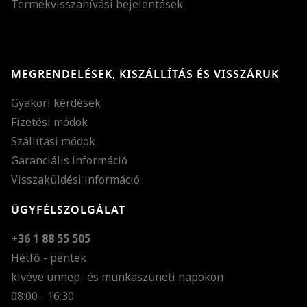
Termékvisszahívási bejelentések
MEGRENDELÉSEK, KISZÁLLÍTÁS ÉS VISSZÁRUK
Gyakori kérdések
Fizetési módok
Szállítási módok
Garanciális információ
Visszaküldési információ
ÜGYFÉLSZOLGÁLAT
+36 1 88 55 505
Hétfő - péntek
kivéve ünnep- és munkaszüneti napokon
Szöveg méretének n
08:00 - 16:30