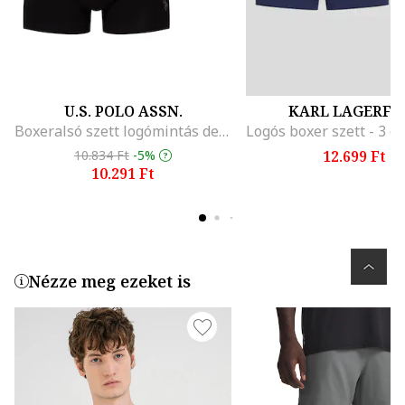
U.S. POLO ASSN.
KARL LAGERFE
Boxeralsó szett logómintás derékpánttal - 3 db, Fekete/Szürke
10.834 Ft
-5%
12.699 Ft
10.291 Ft
Nézze meg ezeket is