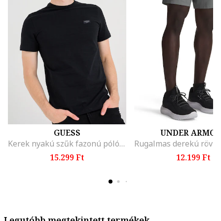
GUESS
UNDER ARMO
Kerek nyakú szűk fazonú póló, Fekete
15.299 Ft
12.199 Ft
Legutóbb megtekintett termékek