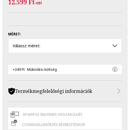
12.599 Ft
-tól
MÉRET:
Válassz méret:
+349 Ft
Működési költség
Termékmegfelelőségi információk
30 NAPOS INGYENES VISSZAKÜLDÉS
CSOMAGELLENŐRZÉS KÉZBESÍTÉSKOR