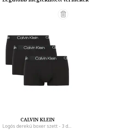
CALVIN KLEIN
Logós derekú boxer szett - 3 db, Fekete