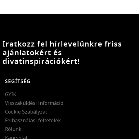
Iratkozz fel hírlevelünkre friss
ajánlatokért és
divatinspirációkért!
SEGÍTSÉG
GYIK
Visszaküldési információ
Cookie Szabályzat
Felhasználási feltételek
Rólunk
Kapcsolat