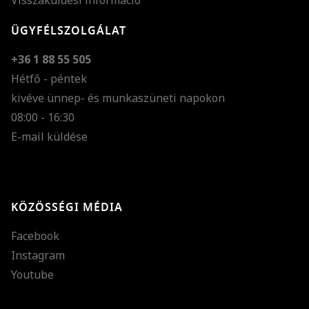
Visszaküldési információ
ÜGYFÉLSZOLGÁLAT
+36 1 88 55 505
Hétfő - péntek
kivéve ünnep- és munkaszüneti napokon
Szöveg méretének n
08:00 - 16:30
E-mail küldése
Szöveg méretének c
Szóköz növelése
Szóköz csökkentése
KÖZÖSSÉGI MÉDIA
Sortávolság növelés
Facebook
Sortávolság csökken
Instagram
Színek invertálása
Youtube
Szürke színárnyalato