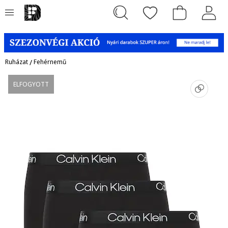
Ruházat
/
Fehérnemű
ELFOGYOTT