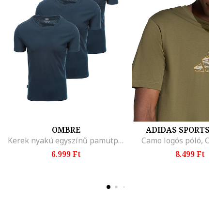
OMBRE
ADIDAS SPORTS
Kerek nyakú egyszínű pamutpóló szett - 3 db, Tengerészkék
Camo logós póló, Olí
6.999 Ft
8.499 Ft