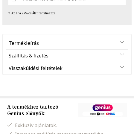
Az ár a 27%-os Áfát tartalmazza
Termékleírás
Szállítás & fizetés
Visszaküldési feltételek
A termékhez tartozó
Genius előnyök:
Exkluzív ajánlatok.