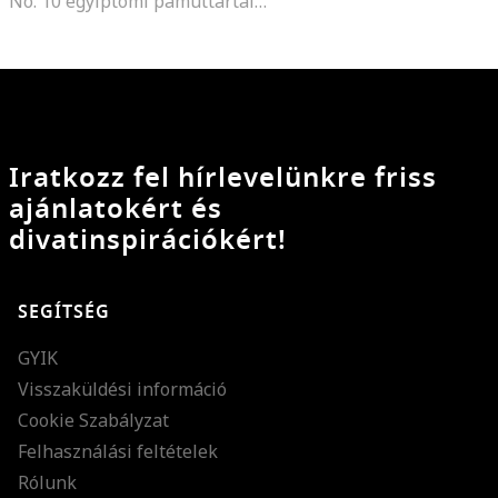
No. 10 egyiptomi pamuttartalmú hosszú szárú zokni, Tengerészkék
Iratkozz fel hírlevelünkre friss
ajánlatokért és
divatinspirációkért!
SEGÍTSÉG
GYIK
Visszaküldési információ
Cookie Szabályzat
Felhasználási feltételek
Rólunk