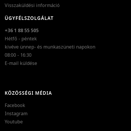
Visszaküldési információ
ÜGYFÉLSZOLGÁLAT
+36 1 88 55 505
Hétfő - péntek
kivéve ünnep- és munkaszüneti napokon
Szöveg méretének n
08:00 - 16:30
E-mail küldése
Szöveg méretének c
Szóköz növelése
Szóköz csökkentése
KÖZÖSSÉGI MÉDIA
Sortávolság növelés
Facebook
Sortávolság csökken
Instagram
Színek invertálása
Youtube