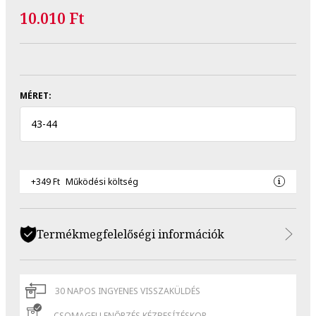
10.010 Ft
MÉRET:
43
-
44
+349 Ft
Működési költség
Termékmegfelelőségi információk
30 NAPOS INGYENES VISSZAKÜLDÉS
CSOMAGELLENŐRZÉS KÉZBESÍTÉSKOR