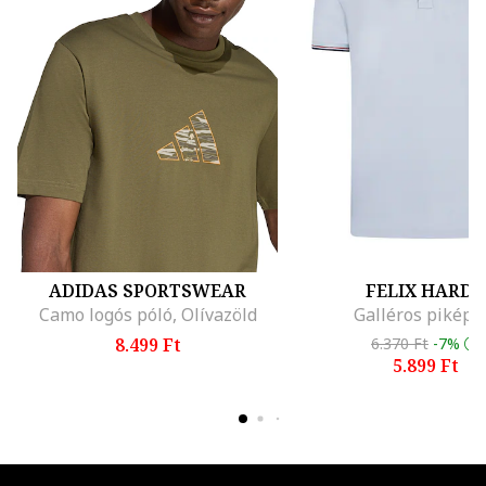
ADIDAS SPORTSWEAR
FELIX HARDY
Camo logós póló, Olívazöld
Galléros piképó
8.499 Ft
6.370 Ft
-7%
5.899 Ft