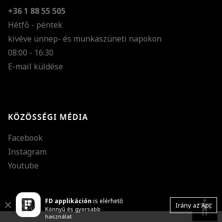
+36 1 88 55 505
Hétfő - péntek
kivéve ünnep- és munkaszüneti napokon
Szöveg méretének n
08:00 - 16:30
E-mail küldése
Szöveg méretének c
Szóköz növelése
Szóköz csökkentése
KÖZÖSSÉGI MÉDIA
Sortávolság növelés
Facebook
Sortávolság csökken
Instagram
Színek invertálása
Youtube
Szürke színárnyalato
FD applikáción
is elérhető
Nagy kurzor
accessibility
Close
Irány az App
Könnyű és gyorsabb
használat
Linkek aláhúzása