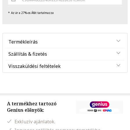
Az ár a 27%-os Áfát tartalmazza
Termékleírás
Szállítás & fizetés
Visszaküldési feltételek
A termékhez tartozó
Genius előnyök:
Exkluzív ajánlatok.