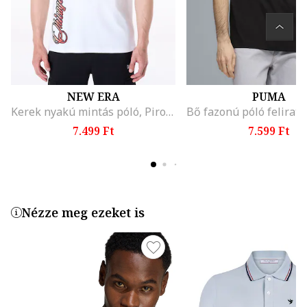
NEW ERA
PUMA
Kerek nyakú mintás póló, Piros/Fehér/Szürke
7.499 Ft
7.599 Ft
Nézze meg ezeket is