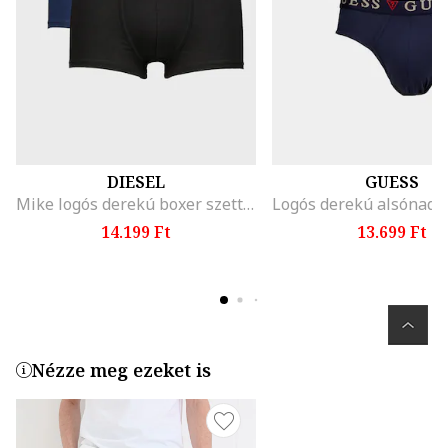
DIESEL
GUESS
Mike logós derekú boxer szett - 3 db, Fekete/Sötétkék
14.199 Ft
13.699 Ft
Nézze meg ezeket is