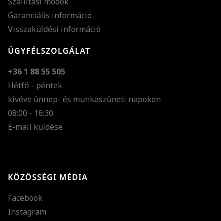
Szállítási módok
Garanciális információ
Visszaküldési információ
ÜGYFÉLSZOLGÁLAT
+36 1 88 55 505
Hétfő - péntek
kivéve ünnep- és munkaszüneti napokon
Szöveg méretének n
08:00 - 16:30
E-mail küldése
Szöveg méretének c
Szóköz növelése
Szóköz csökkentése
KÖZÖSSÉGI MÉDIA
Sortávolság növelés
Facebook
Sortávolság csökken
Instagram