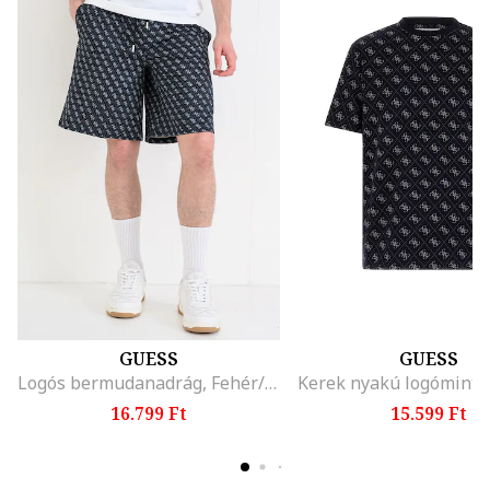
GUESS
GUESS
Logós bermudanadrág, Fehér/Szénszürke
16.799 Ft
15.599 Ft