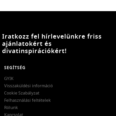
Iratkozz fel hírlevelünkre friss
ajánlatokért és
divatinspirációkért!
SEGÍTSÉG
GYIK
Visszaküldési információ
Cookie Szabályzat
Felhasználási feltételek
Rólunk
Kapcsolat