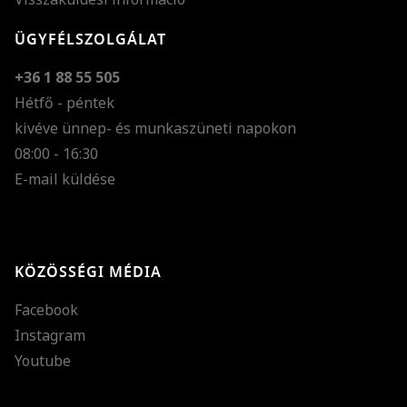
ÜGYFÉLSZOLGÁLAT
+36 1 88 55 505
Hétfő - péntek
kivéve ünnep- és munkaszüneti napokon
Szöveg méretének n
08:00 - 16:30
E-mail küldése
Szöveg méretének c
Szóköz növelése
Szóköz csökkentése
KÖZÖSSÉGI MÉDIA
Sortávolság növelés
Facebook
Sortávolság csökken
Instagram
Színek invertálása
Youtube
Szürke színárnyalato