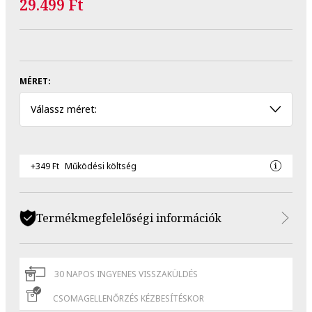
29.499 Ft
MÉRET:
Válassz méret:
+349 Ft
Működési költség
Termékmegfelelőségi információk
30 NAPOS INGYENES VISSZAKÜLDÉS
CSOMAGELLENŐRZÉS KÉZBESÍTÉSKOR