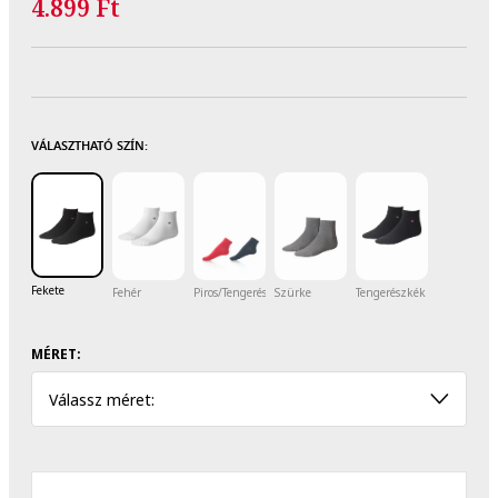
4.899 Ft
VÁLASZTHATÓ SZÍN:
Fekete
Fehér
Piros/Tengerészkék
Szürke
Tengerészkék
MÉRET:
Válassz méret: