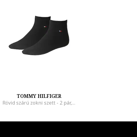
TOMMY HILFIGER
Rövid szárú zokni szett - 2 pár, Fekete