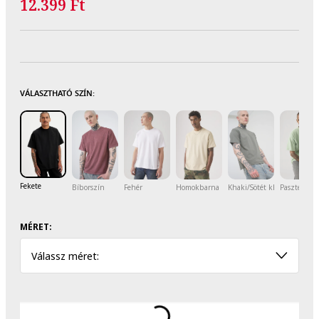
12.399 Ft
VÁLASZTHATÓ SZÍN:
Fekete
Bíborszín
Fehér
Homokbarna
Khaki/Sötét khaki
Pasztellzöl
MÉRET:
Válassz méret: