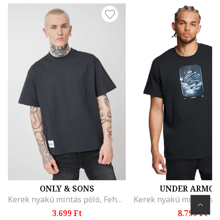
ONLY & SONS
UNDER ARMO
Kerek nyakú mintás póló, Fehér/Fekete
3.699 Ft
8.799 Ft