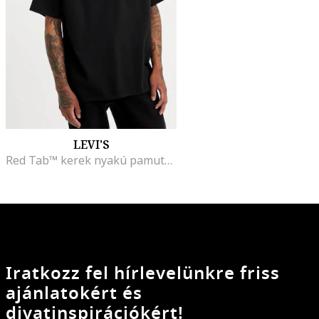
LEVI'S
Red Tab™ kerek nyakú pamutpóló, Fekete
Iratkozz fel hírlevelünkre friss
ajánlatokért és
divatinspirációkért!