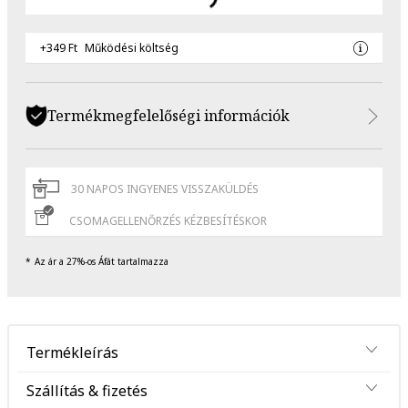
+349 Ft
Működési költség
Termékmegfelelőségi információk
30 NAPOS INGYENES VISSZAKÜLDÉS
CSOMAGELLENŐRZÉS KÉZBESÍTÉSKOR
Az ár a 27%-os Áfát tartalmazza
Termékleírás
Szállítás & fizetés