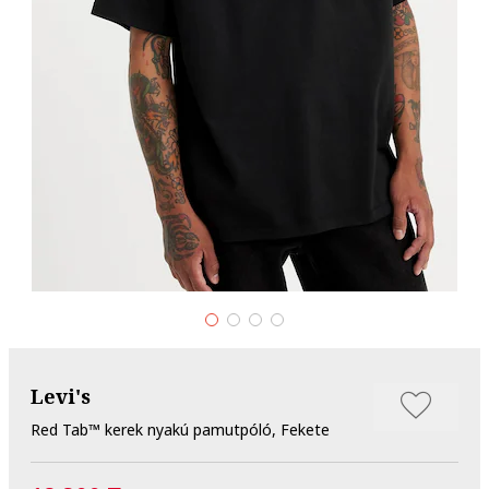
Levi's
Red Tab™ kerek nyakú pamutpóló, Fekete