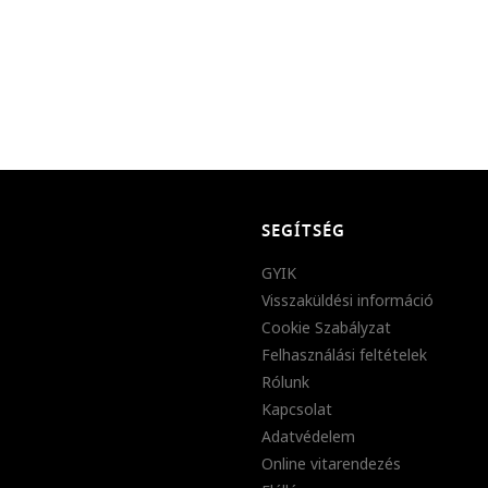
SEGÍTSÉG
GYIK
Visszaküldési információ
Cookie Szabályzat
Felhasználási feltételek
Rólunk
Kapcsolat
Adatvédelem
Online vitarendezés