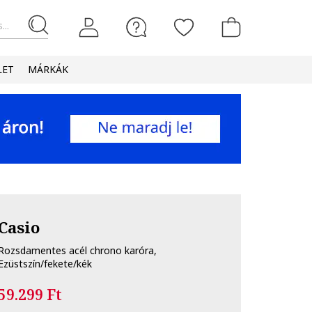
...
LET
MÁRKÁK
Casio
Rozsdamentes acél chrono karóra,
Ezüstszín/fekete/kék
59.299 Ft