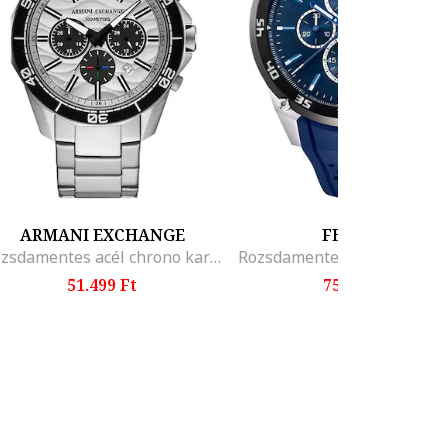
ARMANI EXCHANGE
FESTINA
Rozsdamentes acél chrono karóra, Ezüstszín
51.499 Ft
75.399 Ft