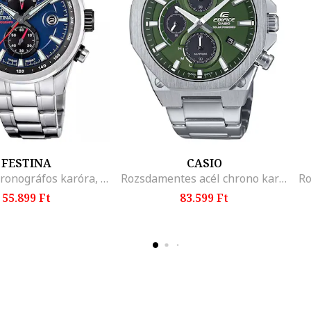
FESTINA
CASIO
Timeless kronográfos karóra, Ezüstszín
Rozsdamentes acél chrono karóra, Ezüstszín
55.899 Ft
83.599 Ft