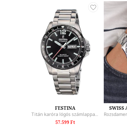
FESTINA
SWISS 
Titán karóra lógós számlappal, Ezüstszín/Fekete
57.599 Ft