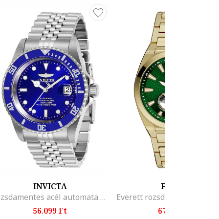
INVICTA
FOSSIL
Rozsdamentes acél automata karóra
56.099 Ft
67.299 Ft