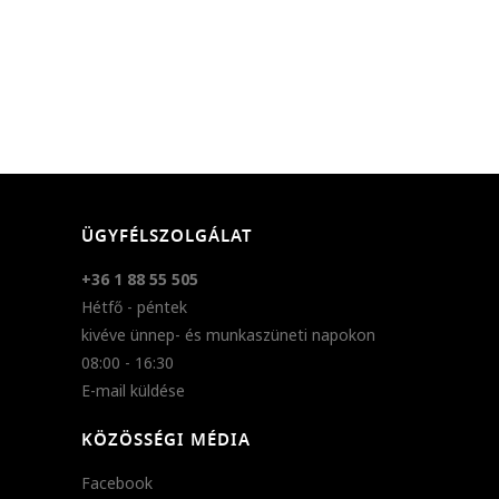
ÜGYFÉLSZOLGÁLAT
+36 1 88 55 505
Hétfő - péntek
kivéve ünnep- és munkaszüneti napokon
08:00 - 16:30
E-mail küldése
KÖZÖSSÉGI MÉDIA
Facebook