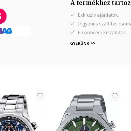
A termékhez tartoz
Exkluzív ajánlatok.
Ingyenes szállítás cso
Elsőbbségi kiszállítás.
GYERÜNK >>