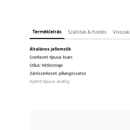
Termékleírás
Szállítás & fizetés
Visszak
Általános jellemzők
Szerkezet típusa: kvarc
Stílus: hétköznapi
Zárószerkezet: pillangócsatos
Kijelző típusa: analóg
Gyűjtemény: edifice
Funkciók: óra, perc, másodperc, dátum, kronométer,
Vízálló: 10 atm
Csomagolás: a termék logóval ellátott csomagolásba
Részletek: kerüld a termék ütődését, karcolódását; al