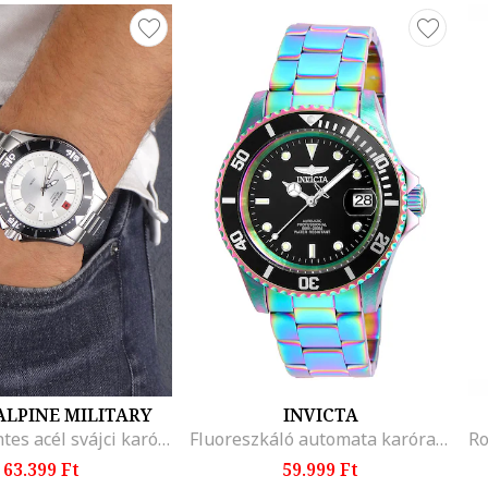
ALPINE MILITARY
INVICTA
Rozsdamentes acél svájci karóra
Fluoreszkáló automata karóra, Türkiz
63.399 Ft
59.999 Ft