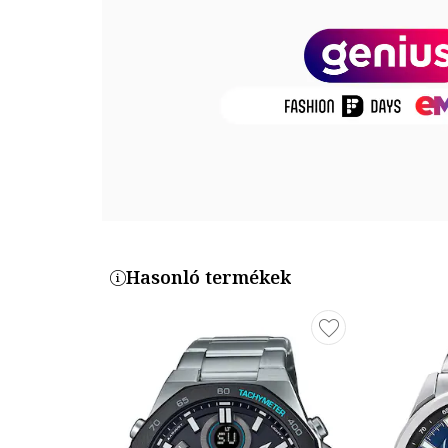
hőhatásnak., ip bevonat, neo kijelző
Mutató
Üveg anyaga: ásványi kristály
Számlap színe: fekete/kék
Óraszámlap típusa: arab számok, vonalak
Tok
Tok alakja: kerek
Tok anyaga: rozsdamentes acél
Tok színe: ezüstszín/kék
Tok Átmérő: 49.5 mm
Hasonló termékek
Szíj / Karkötő
Típus: karkötő
Szíj/Karkötő anyaga: rozsdamentes acél
Szíj/karperec színe: ezüstszín/fekete/kék
Szíj/Karkötő Szélesség: 26 mm
Szíj/Karkötő hossza: 21 cm