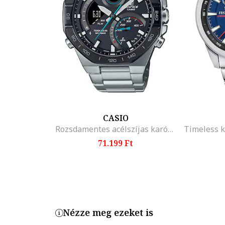
Termékszám
EFR-539D-1A2
CASIO
Rozsdamentes acélszíjas karóra, Ezüstszín
71.199 Ft
Nézze meg ezeket is