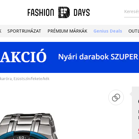
Keresés
K
SPORTRUHÁZAT
PRÉMIUM MÁRKÁK
Genius Deals
OUT
aróra, Ezüstszín/fekete/kék