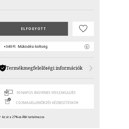
ELFOGYOTT
+349 Ft
Működési költség
Termékmegfelelőségi információk
30 NAPOS INGYENES VISSZAKÜLDÉS
CSOMAGELLENŐRZÉS KÉZBESÍTÉSKOR
Az ár a 27%-os Áfát tartalmazza