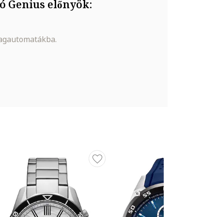
ó Genius előnyök:
magautomatákba.