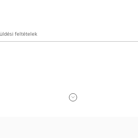
üldési feltételek
 kronográf
n érkezik
kohollal, parfümmel, acetonnal, mosószerrel és koptató felületekkel 