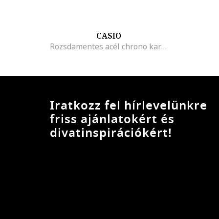
CASIO
Rozsdamentes acél chrono karóra, Ezüstszín/fekete/kék
Iratkozz fel hírlevelünkre
friss ajánlatokért és
divatinspirációkért!