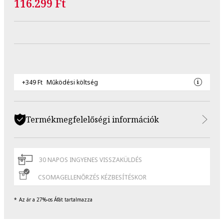
116.299 Ft
+349 Ft
Működési költség
Termékmegfelelőségi információk
30 NAPOS INGYENES VISSZAKÜLDÉS
CSOMAGELLENŐRZÉS KÉZBESÍTÉSKOR
Az ár a 27%-os Áfát tartalmazza