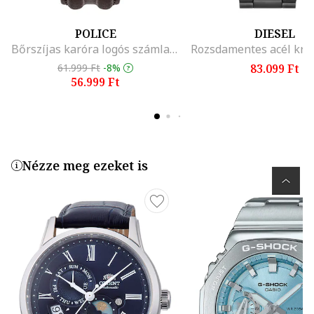
POLICE
DIESEL
Bőrszíjas karóra logós számlappal, Sár barna/Olívazöld
61.999 Ft
-8%
83.099 Ft
56.999 Ft
Nézze meg ezeket is