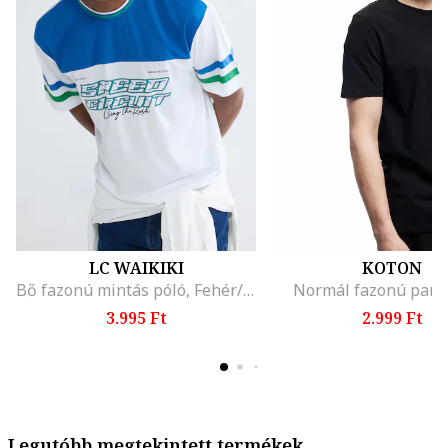
LC WAIKIKI
KOTON
Bő fazonú mintás póló, Fehér/Kék
Normál fazonú pam
3.995 Ft
2.999 Ft
Legutóbb megtekintett termékek