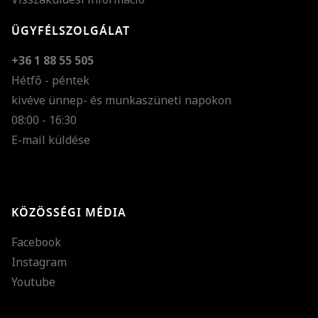
ÜGYFÉLSZOLGÁLAT
+36 1 88 55 505
Hétfő - péntek
kivéve ünnep- és munkaszüneti napokon
Szöveg méretének n
08:00 - 16:30
E-mail küldése
Szöveg méretének c
Szóköz növelése
Szóköz csökkentése
KÖZÖSSÉGI MÉDIA
Sortávolság növelés
Facebook
Sortávolság csökken
Instagram
Színek invertálása
Youtube
Szürke színárnyalato