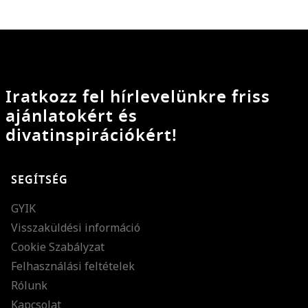
Iratkozz fel hírlevelünkre friss
ajánlatokért és
divatinspirációkért!
SEGÍTSÉG
GYIK
Visszaküldési információ
Cookie Szabályzat
Felhasználási feltételek
Rólunk
Kapcsolat