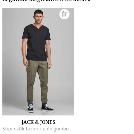
JACK & JONES
Slipt szűk fazonú póló gombos nyakrésszel, Fekete