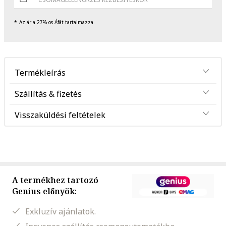
Az ár a 27%-os Áfát tartalmazza
Termékleírás
Szállítás & fizetés
Visszaküldési feltételek
A termékhez tartozó
Genius előnyök:
Exkluzív ajánlatok.