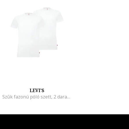
LEVI'S
Szűk fazonú póló szett, 2 darab, Fehér