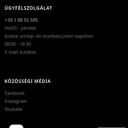
ÜGYFÉLSZOLGÁLAT
+36 1 88 55 505
Hétfő - péntek
kivéve ünnep- és munkaszüneti napokon
Szöveg méretének n
08:00 - 16:30
E-mail küldése
Szöveg méretének c
Szóköz növelése
Szóköz csökkentése
KÖZÖSSÉGI MÉDIA
Sortávolság növelés
Facebook
Sortávolság csökken
Instagram
Színek invertálása
Youtube
Szürke színárnyalato