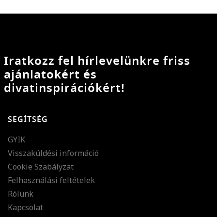
Iratkozz fel hírlevelünkre friss
ajánlatokért és
divatinspirációkért!
SEGÍTSÉG
GYIK
Visszaküldési információ
Cookie Szabályzat
Felhasználási feltételek
Rólunk
Kapcsolat