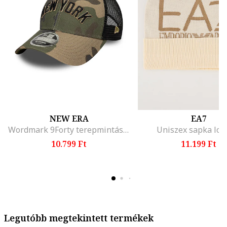
NEW ERA
EA7
Wordmark 9Forty terepmintás baseballsapka, Khaki
Uniszex sapka log
10.799 Ft
11.199 Ft
Legutóbb megtekintett termékek