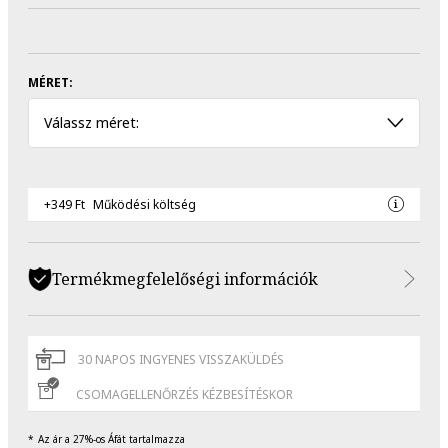
MÉRET:
Válassz méret:
+349 Ft
Működési költség
Termékmegfelelőségi információk
30 NAPOS INGYENES VISSZAKÜLDÉS
CSOMAGELLENŐRZÉS KÉZBESÍTÉSKOR
Az ár a 27%-os Áfát tartalmazza