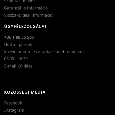
Szállítási módok
Garanciális információ
Visszaküldési információ
ÜGYFÉLSZOLGÁLAT
+36 1 88 55 505
Hétfő - péntek
kivéve ünnep- és munkaszüneti napokon
Szöveg méretének n
08:00 - 16:30
E-mail küldése
Szöveg méretének c
Szóköz növelése
Szóköz csökkentése
KÖZÖSSÉGI MÉDIA
Sortávolság növelés
Facebook
Sortávolság csökken
Instagram