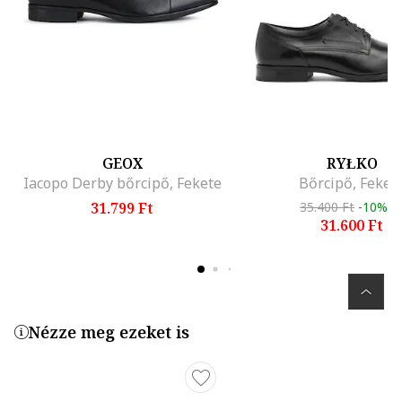
GEOX
RYŁKO
Iacopo Derby bőrcipő, Fekete
Bőrcipő, Feket
31.799 Ft
35.400 Ft
-10%
31.600 Ft
Nézze meg ezeket is