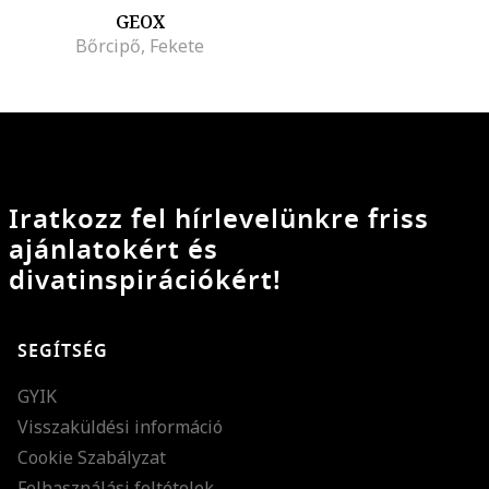
GEOX
Bőrcipő, Fekete
Iratkozz fel hírlevelünkre friss
ajánlatokért és
divatinspirációkért!
SEGÍTSÉG
GYIK
Visszaküldési információ
Cookie Szabályzat
Felhasználási feltételek