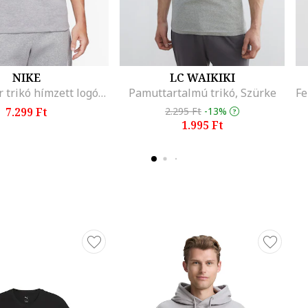
NIKE
LC WAIKIKI
Sportswear trikó hímzett logóval, Melange szürke
Pamuttartalmú trikó, Szürke
7.299 Ft
2.295 Ft
-13%
1.995 Ft