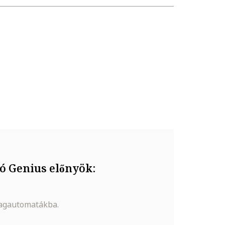
ó Genius előnyök:
magautomatákba.