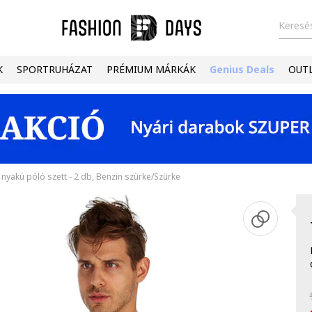
Keresés
K
SPORTRUHÁZAT
PRÉMIUM MÁRKÁK
Genius Deals
OUT
 nyakú póló szett - 2 db, Benzin szürke/Szürke