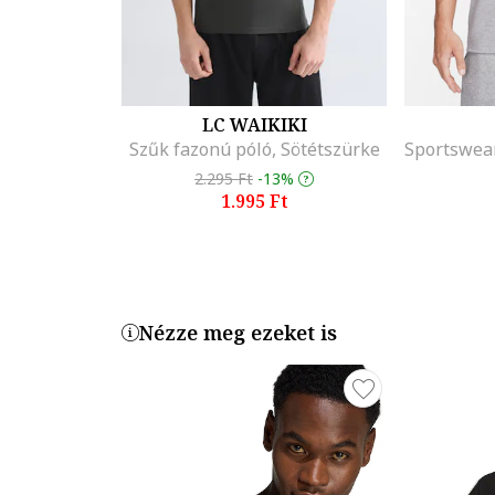
LC WAIKIKI
Szűk fazonú póló, Sötétszürke
2.295 Ft
-13%
1.995 Ft
Nézze meg ezeket is