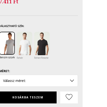
7.411 Ft
VÁLASZTHATÓ SZÍN:
Benzin szürke/Szürke
Fehér
Fehér/Fekete
MÉRET:
Válassz méret:
KOSÁRBA TESZEM