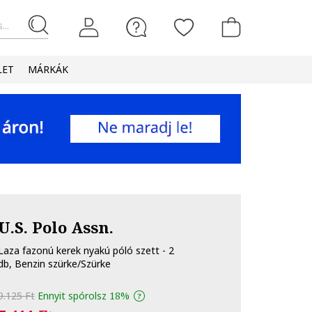
...
LET
MÁRKÁK
U.S. Polo Assn.
Laza fazonú kerek nyakú póló szett - 2
db, Benzin szürke/Szürke
9.125 Ft
Ennyit spórolsz
18%