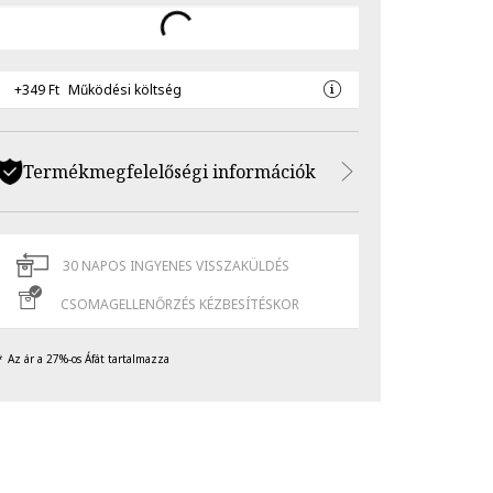
+349 Ft
Működési költség
Termékmegfelelőségi információk
30 NAPOS INGYENES VISSZAKÜLDÉS
CSOMAGELLENŐRZÉS KÉZBESÍTÉSKOR
Az ár a 27%-os Áfát tartalmazza