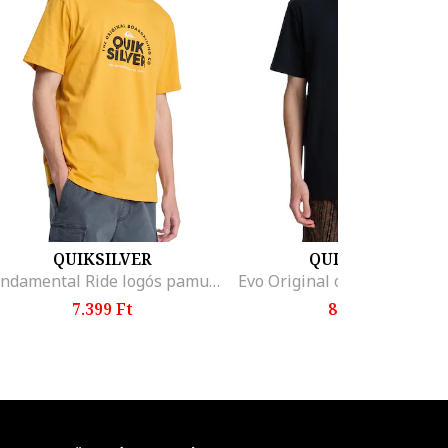
QUIKSILVER
QUIKSILVER
Fundamental Ride logós pamutpóló, Fekete/Narancssárga
7.399 Ft
8.499 Ft