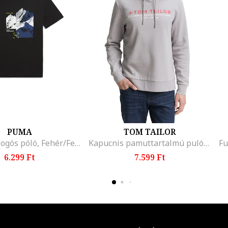
PUMA
TOM TAILOR
Mountain logós póló, Fehér/Fekete/Világosszürke/Sötétkék
Kapucnis pamuttartalmú pulóver logómintával, Melange szürke
6.299 Ft
7.599 Ft