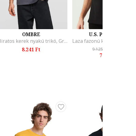
OMBRE
U.S. POLO ASSN.
Feliratos kerek nyakú trikó, Grafitszürke
8.241 Ft
9.125 Ft
-14%
7.801 Ft