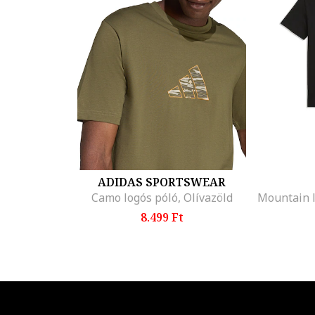
ADIDAS SPORTSWEAR
Camo logós póló, Olívazöld
8.499 Ft