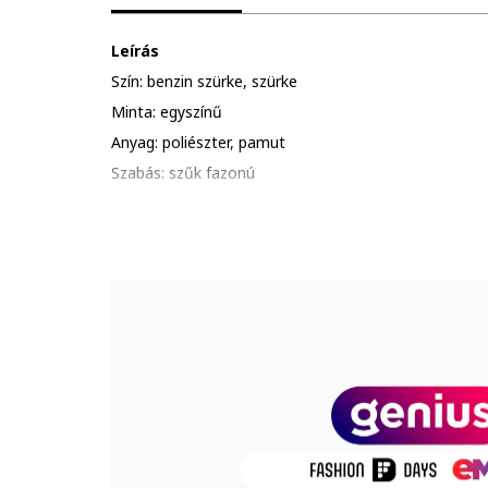
Leírás
Szín: benzin szürke, szürke
Minta: egyszínű
Anyag: poliészter, pamut
Szabás: szűk fazonú
Nyakrész: kerek
Összetétel
Külső anyag: 65% poliészter, 30% pamut, 5% elasztá
Termékszám
80197-GREY-MLG