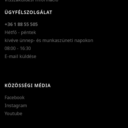
ÜGYFÉLSZOLGÁLAT
+36 1 88 55 505
Hétfő - péntek
kivéve ünnep- és munkaszüneti napokon
Szöveg méretének n
08:00 - 16:30
E-mail küldése
Szöveg méretének c
Szóköz növelése
Szóköz csökkentése
KÖZÖSSÉGI MÉDIA
Sortávolság növelés
Facebook
Sortávolság csökken
Instagram
Színek invertálása
Youtube
Szürke színárnyalato