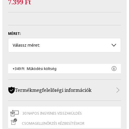
7.399 Ft
MÉRET:
Válassz méret:
+349 Ft
Működési költség
Termékmegfelelőségi információk
30 NAPOS INGYENES VISSZAKÜLDÉS
CSOMAGELLENŐRZÉS KÉZBESÍTÉSKOR