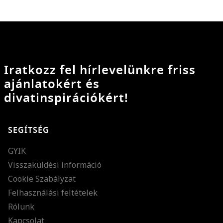
Iratkozz fel hírlevelünkre friss
ajánlatokért és
divatinspirációkért!
SEGÍTSÉG
GYIK
Visszaküldési információ
Cookie Szabályzat
Felhasználási feltételek
Rólunk
Kapcsolat