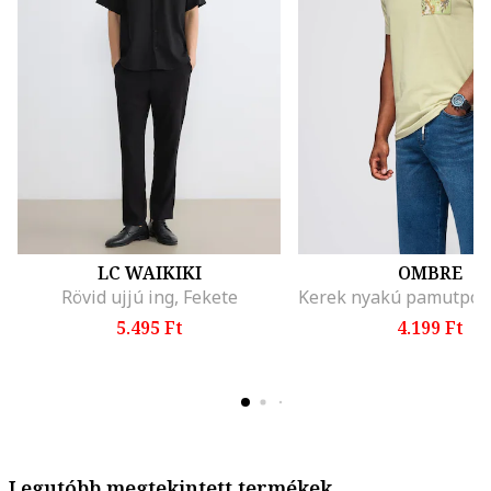
LC WAIKIKI
OMBRE
Rövid ujjú ing, Fekete
5.495 Ft
4.199 Ft
Legutóbb megtekintett termékek