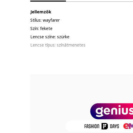
Jellemzők
Stílus: wayfarer
Szín: fekete
Lencse színe: szürke
Lencse típus: színátmenetes
Szemüvegkeret színe: fekete
UV védelem: 3
További információ: kerüld a termék ütődését, karcol
túlzott hőhatásnak.
Csomagolás: a termék logóval ellátott csomagolásba
Összetétel
Keret anyaga: polikarbonát
Lencsék anyaga: triacetát
Méretek
Lencse szélessége: 53 mm