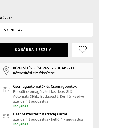
MÉRET:
53
-
20
-
142
KOSÁRBA TESZEM
KÉZBESÍTÉSI CÍM:
PEST - BUDAPESTI
Kézbesítési cím frissítése
Csomagautomaták és Csomagpontok
Becsült csomagátvétel kezdete: GLS
Automata SHELL Budapest I. Ker.
Től kezdve
szerda, 12 augusztus
Ingyenes
Házhozszállítás futárszolgálattal
szerda, 12 augusztus - hétfő, 17 augusztus
Ingyenes