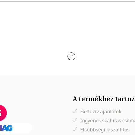
ódását; alkohollal, parfümmel, acetonnal, mosószerrel és koptató felü
n érkezik
A termékhez tartoz
Exkluzív ajánlatok.
Ingyenes szállítás cso
Elsőbbségi kiszállítás.