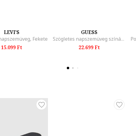
LEVI'S
GUESS
 napszemüveg, Fekete
Szögletes napszemüveg színátmenetes lencsékkel
15.099 Ft
22.699 Ft