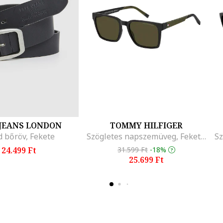
 JEANS LONDON
TOMMY HILFIGER
d bőröv, Fekete
Szögletes napszemüveg, Fekete/Világos khaki
Sz
24.499 Ft
31.599 Ft
-18%
25.699 Ft