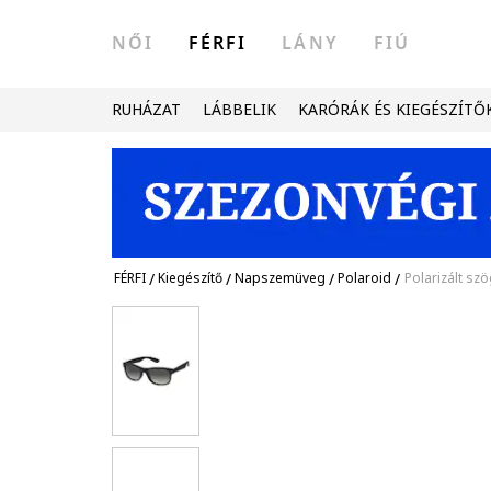
NŐI
FÉRFI
LÁNY
FIÚ
RUHÁZAT
LÁBBELIK
KARÓRÁK ÉS KIEGÉSZÍTŐ
FÉRFI
/
Kiegészítő
/
Napszemüveg
/
Polaroid
/
Polarizált sz