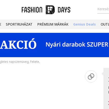
Keresés
K
SPORTRUHÁZAT
PRÉMIUM MÁRKÁK
Genius Deals
OUT
ögletes napszemüveg, Fekete,