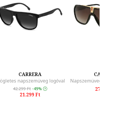
CARRERA
CARRERA
ögletes napszemüveg logóval
42.299 Ft
-49%
27.799 Ft
21.299 Ft