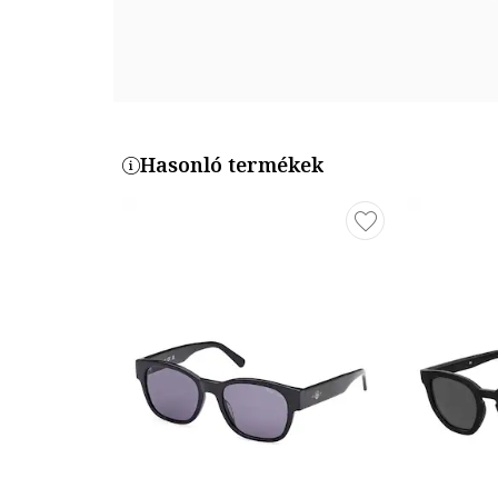
Híd szélesség: 20 mm
Szár hosszúság: 142 mm
Termékszám
Hasonló termékek
PLD-1015-S-DL5