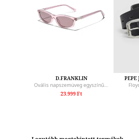
D.FRANKLIN
PEPE
Ovális napszemüveg egyszínű lencsékkel, Halvány rózsaszín
Floy
23.999 Ft