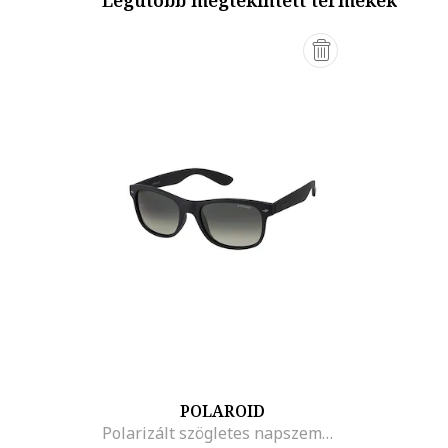
Legutóbb megtekintett termékek
POLAROID
Polarizált szögletes napszemüveg, Fekete,