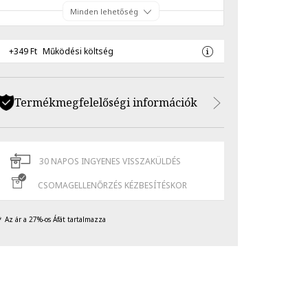
Minden lehetőség
+349 Ft
Működési költség
Termékmegfelelőségi információk
30 NAPOS INGYENES VISSZAKÜLDÉS
CSOMAGELLENŐRZÉS KÉZBESÍTÉSKOR
Az ár a 27%-os Áfát tartalmazza