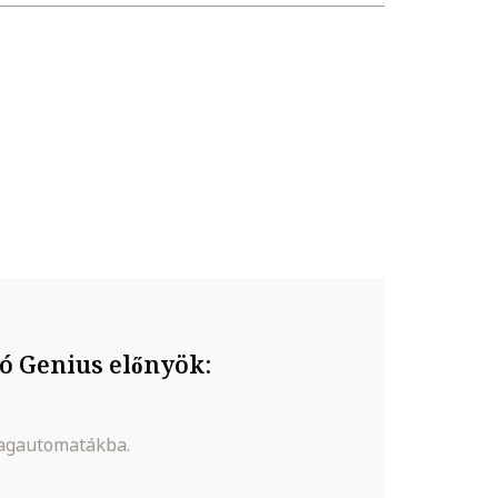
letekkel való érintkezését, valamint ne tedd ki
ó Genius előnyök:
magautomatákba.