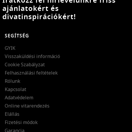
Iratkozz fel hírlevelünkre friss
ajánlatokért és
divatinspirációkért!
SEGÍTSÉG
GYIK
Visszaküldési információ
Cookie Szabályzat
Felhasználási feltételek
Rólunk
Kapcsolat
Adatvédelem
Online vitarendezés
Elállás
Fizetési módok
Garancia