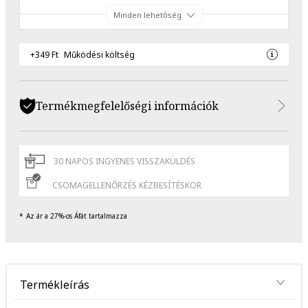
Minden lehetőség
+349 Ft
Működési költség
Termékmegfelelőségi információk
30 NAPOS INGYENES VISSZAKÜLDÉS
CSOMAGELLENŐRZÉS KÉZBESÍTÉSKOR
Az ár a 27%-os Áfát tartalmazza
Termékleírás