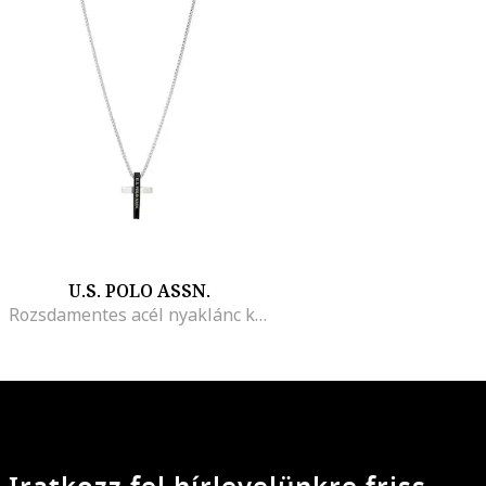
U.S. POLO ASSN.
Rozsdamentes acél nyaklánc kereszt alakú medállal, Ezüstszín/Fekete