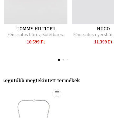
TOMMY HILFIGER
HUGO
Fémcsatos bőröv, Sötétbarna
Fémcsatos nyersbőr öv
10.599 Ft
11.399 Ft
Legutóbb megtekintett termékek