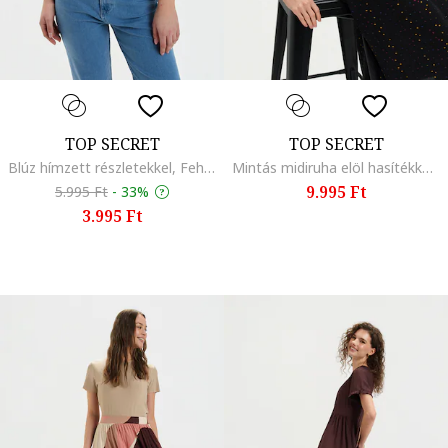
TOP SECRET
TOP SECRET
Blúz hímzett részletekkel, Fehér
Mintás midiruha elöl hasítékkal, Fekete
9.995 Ft
5.995 Ft
-
33%
3.995 Ft