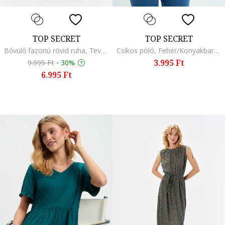
TOP SECRET
TOP SECRET
Bővülő fazonú rövid ruha, Tevebarna
Csíkos póló, Fehér/Konyakbarna
3.995 Ft
9.995 Ft
-
30%
6.995 Ft