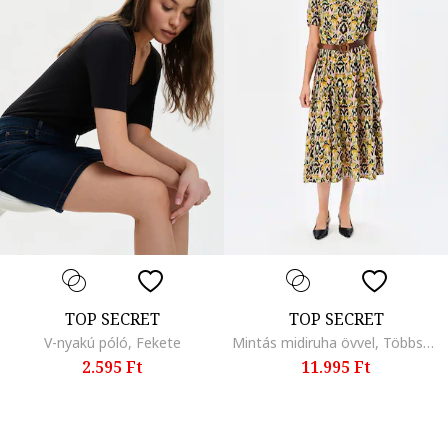
TOP SECRET
TOP SECRET
V-nyakú póló, Fekete
Mintás midiruha övvel, Többszínű
2.595 Ft
11.995 Ft