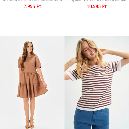
7.995 Ft
10.995 Ft