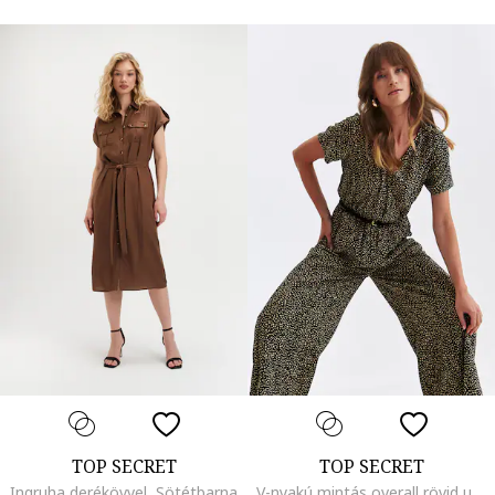
TOP SECRET
TOP SECRET
Ingruha derékövvel, Sötétbarna
V-nyakú mintás overall rövid ujjakkal, Fehér/Fekete