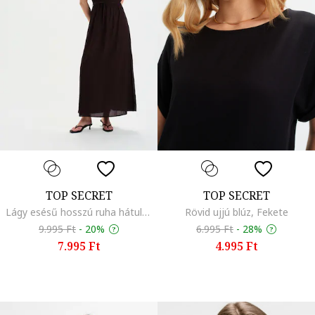
TOP SECRET
TOP SECRET
Lágy esésű hosszú ruha hátul V-alakú kivágással, Sötétbarna
Rövid ujjú blúz, Fekete
9.995 Ft
-
20%
6.995 Ft
-
28%
7.995 Ft
4.995 Ft