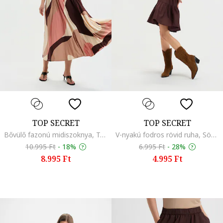
TOP SECRET
TOP SECRET
Bővülő fazonú midiszoknya, Többszínű
V-nyakú fodros rövid ruha, Sötétbarna
10.995 Ft
-
18%
6.995 Ft
-
28%
8.995 Ft
4.995 Ft