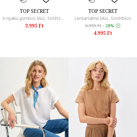
TOP SECRET
TOP SECRET
V-nyakú gombos blúz, Sötétzöld
Lentartalmú blúz, Sötétbézs
3.995 Ft
6.995 Ft
-
28%
4.995 Ft