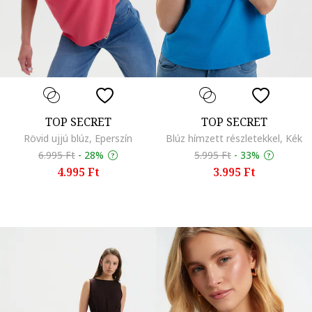
TOP SECRET
TOP SECRET
Rövid ujjú blúz, Eperszín
Blúz hímzett részletekkel, Kék
6.995 Ft
-
28%
5.995 Ft
-
33%
4.995 Ft
3.995 Ft