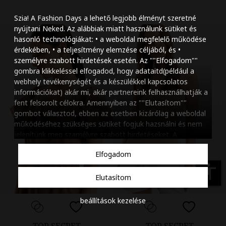
Szöveg méretének n
Szia! A Fashion Days a lehető legjobb élményt szeretné
Szöveg méretének c
nyújtani Neked. Az alábbiak miatt használunk sütiket és
hasonló technológiákat: • a weboldal megfelelő működése
Szóköz növelése
érdekében, • a teljesítmény elemzése céljából, és •
személyre szabott hirdetések esetén. Az ""Elfogadom""
Szóköz csökkentése
gombra klikkeléssel elfogadod, hogy adataitd(például a
webhely tevékenységét és a készülékkel kapcsolatos
Sortávolság növelés
információkat) akár mi, akár partnereink felhasználhatják a
fent felsorolt célokra. Amennyiben az ""Elutasítom""
Sortávolság csökken
gombot választod, ebben az esetben kizárólag a weboldal
működéséhez szükséges sütiket fogjuk hazsnálni és nem
Színek invertálása
jelenítünk meg szamélyre szabott hirdetéseket. A
beállításaidat bármikor módosíthatod, a ""Beállítások
Szürke színárnyalato
Elfogadom
kezelése"" gombra kattintva. Tudj meg többet
Cookie
Nagy kurzor
szabályzatunkról
.
accessibility
Elutasítom
Linkek aláhúzása
beállítások kezelése
Animációk letiltása