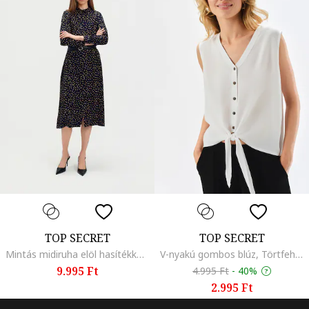
TOP SECRET
TOP SECRET
Mintás midiruha elöl hasítékkal, Sötétkék/Bézs
V-nyakú gombos blúz, Törtfehér
9.995 Ft
4.995 Ft
-
40%
2.995 Ft